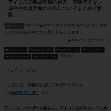
アイコスの製品登録の仕方！登録できない
場合や会員登録の方法についてまとめて解
説。
IQOS アイコス
2023.06.18
2023.06.21
IQOS アイコス
IQOSイルマ違い
IQOSリサイクル
オアシスパール
PR含む
イルマワン1980円
ルビーメンソール
人気の記事TOP10
こんばんは、
加熱式たばこブロガーのゲンキ
（
@MOQLOG_JP
）
です。
アイコス・ユーザー
の皆さん、
アイコス公式サイト
でご自