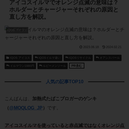
アイコスイルマでオレンジ点滅の意味は？
ホルダーとチャージャーそれぞれの原因と
直し方を解説。
IQOS アイコス
2023.06.18
2024.02.21
IQOS アイコス
IQOSイルマ違い
IQOSリサイクル
オアシスパール
PR含む
イルマワン1980円
ルビーメンソール
人気の記事TOP10
こんばんは、
加熱式たばこブロガーのゲンキ
（
@MOQLOG_JP
）
です。
アイコスイルマ
を使っていると
赤点滅
ではなく
オレンジ点