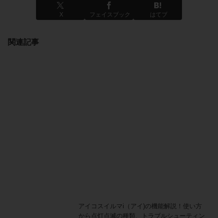
X
フェイスブック
はてブ
関連記事
アイコスイルマi（アイ)の機能解説！使い方
から点灯点滅の種類、トラブルシューティン