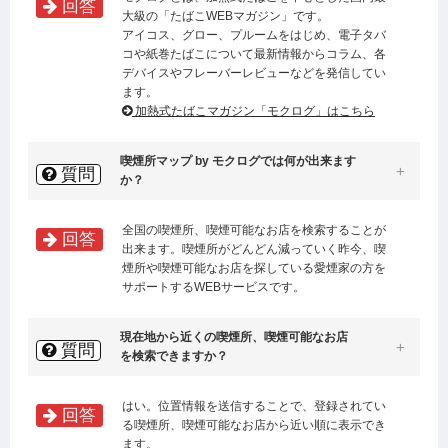
回答
大級の「たばこWEBマガジン」です。
アイコス、グロー、プルームをはじめ、電子タバ
コや紙巻たばこについて最新情報からコラム、各
デバイスやフレーバーレビューなどを発信してい
ます。
加熱式たばこマガジン「モクログ」はこちら
喫煙所マップ by モクログでは何が出来ます
質問
か？
全国の喫煙所、喫煙可能なお店を検索することが
回答
出来ます。喫煙所がどんどん減っていく昨今、喫
煙所や喫煙可能なお店を探している愛煙家の方を
サポートするWEBサービスです。
現在地から近くの喫煙所、喫煙可能なお店
質問
を検索できますか？
はい。位置情報を送信することで、登録されてい
回答
る喫煙所、喫煙可能なお店から近い順に表示でき
ます。