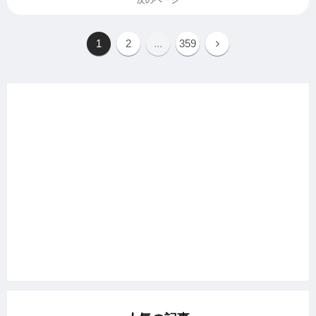
次のページ
次
1
2
...
359
へ