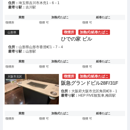
住所：
埼玉県吉川市木売1－6－1
最寄り駅：
吉川駅
業態
加熱式たばこ
紙巻たばこ
喫煙所
喫煙 可
喫煙 可
喫煙所
加熱式/紙巻たばこ
山形県
ひでの家 ビル
住所：
山形県山形市香澄町1－7－4
最寄り駅：
山形駅
業態
加熱式たばこ
紙巻たばこ
喫煙所
喫煙 可
喫煙 可
喫煙所
加熱式/紙巻たばこ
大阪市北区
阪急グランドビル28F/31F
住所：
大阪府大阪市北区角田町8－1
最寄り駅：
HEP FIVE観覧車,梅田駅
業態
加熱式たばこ
紙巻たばこ
喫煙所
喫煙 可
喫煙 可