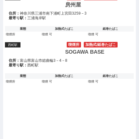
房州屋
住所：
神奈川県三浦市南下浦町上宮田3259－3
最寄り駅：
三浦海岸駅
業態
加熱式たばこ
紙巻たばこ
喫煙所
喫煙 可
喫煙 可
喫煙所
加熱式/紙巻たばこ
西町駅
SOGAWA BASE
住所：
富山県富山市総曲輪3－4－8
最寄り駅：
西町駅
業態
加熱式たばこ
紙巻たばこ
喫煙所
喫煙 可
喫煙 可