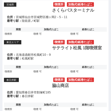
喫煙所
加熱式/紙巻たばこ
宮城県
さくらバスターミナル
住所：
宮城県仙台市宮城野区榴ヶ岡2－5－11
最寄り駅：
陸前原ノ町駅
業態
加熱式たばこ
紙巻たばこ
喫煙所
喫煙 可
喫煙 可
喫煙所
加熱式/紙巻たばこ
東北エリア
サテライト松風 1階喫煙室
住所：
北海道函館市松風町10－9
最寄り駅：
松風町駅
業態
加熱式たばこ
紙巻たばこ
喫煙所
喫煙 可
喫煙 可
喫煙所
加熱式/紙巻たばこ
春日井駅
脇山商店
住所：
愛知県春日井市割塚町185
最寄り駅：
春日井駅
業態
加熱式たばこ
紙巻たばこ
喫煙所
喫煙 可
喫煙 可