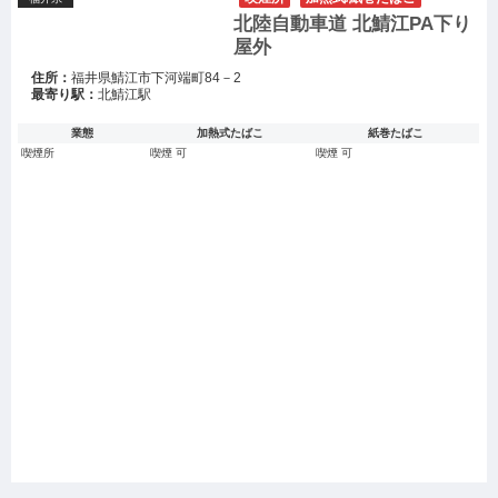
北陸自動車道 北鯖江PA下り
屋外
住所：
福井県鯖江市下河端町84－2
最寄り駅：
北鯖江駅
業態
加熱式たばこ
紙巻たばこ
喫煙所
喫煙 可
喫煙 可