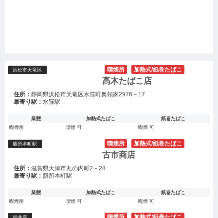
喫煙所
加熱式/紙巻たばこ
浜松市天竜区
高木たばこ店
住所：
静岡県浜松市天竜区水窪町奥領家2976－17
最寄り駅：
水窪駅
業態
加熱式たばこ
紙巻たばこ
喫煙所
喫煙 可
喫煙 可
喫煙所
加熱式/紙巻たばこ
膳所本町駅
古市商店
住所：
滋賀県大津市丸の内町2－28
最寄り駅：
膳所本町駅
業態
加熱式たばこ
紙巻たばこ
喫煙所
喫煙 可
喫煙 可
喫煙所
加熱式/紙巻たばこ
福井県