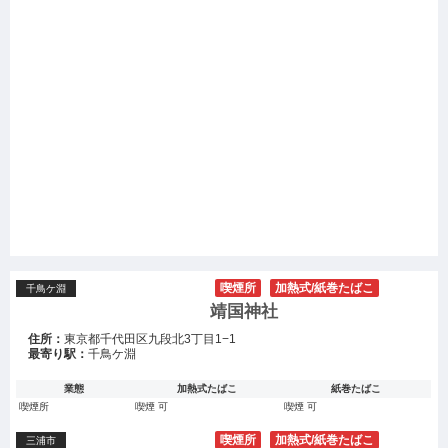
喫煙所
加熱式/紙巻たばこ
千鳥ケ淵
靖国神社
住所：
東京都千代田区九段北3丁目1−1
最寄り駅：
千鳥ケ淵
業態
加熱式たばこ
紙巻たばこ
喫煙所
喫煙 可
喫煙 可
喫煙所
加熱式/紙巻たばこ
三浦市