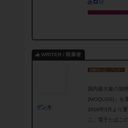
>> 今回の YOUTUBE 動
WRITER / 執筆者
加熱式たばこブロガー
国内最大級の加
(MOQLOG)
ゲンキ
2016年3月よ
こ、電子たばこ