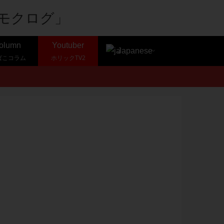
olumn
Youtuber
Japanese
ばこコラム
ホリックTV2