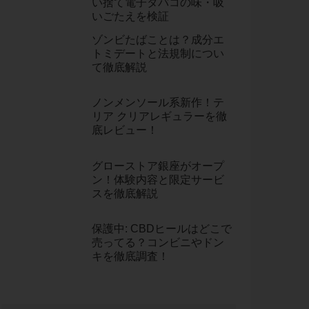
い捨て電子タバコの味・吸
いごたえを検証
ゾンビたばことは？成分エ
トミデートと法規制につい
て徹底解説
ノンメンソール系新作！テ
リア クリアレギュラーを徹
底レビュー！
グローストア銀座がオープ
ン！体験内容と限定サービ
スを徹底解説
保護中: CBDヒールはどこで
売ってる？コンビニやドン
キを徹底調査！