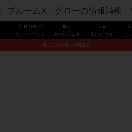
lil HYBRID
Other
vape
c
ー
リルハイブリッド
加熱式たばこ 他
電子タバコ 他
た
ここから近くの喫煙所