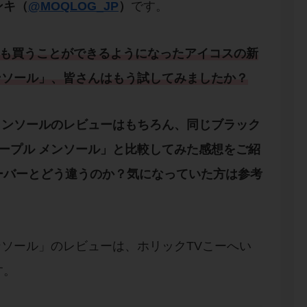
ンキ（
@MOQLOG_JP
）
です。
も買うことができるようになった
アイコスの新
ンソール
」、皆さんはもう試してみましたか？
メンソールの
レビュー
はもちろん、同じ
ブラック
パープル メンソール
」と
比較
してみた感想をご紹
ーバーとどう違うのか？
気になっていた方は参考
ンソール」のレビューは、ホリックTVこーへい
す。