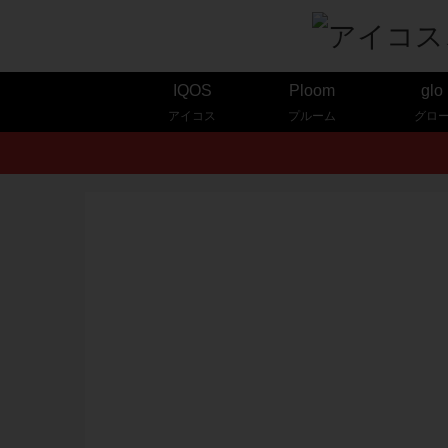
IQOS
Ploom
glo
アイコス
プルーム
グロ