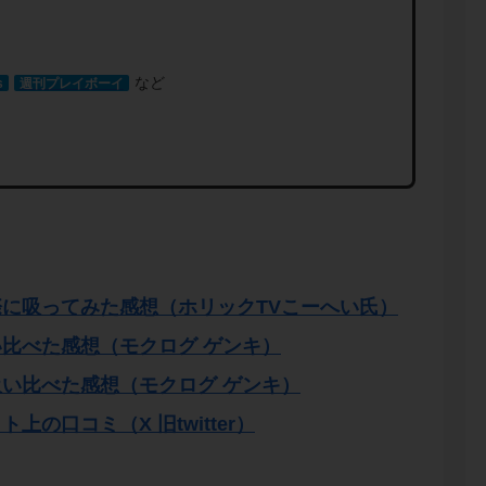
など
s
週刊プレイボーイ
際に吸ってみた感想
（ホリックTVこーへい氏）
い比べた感想
（モクログ ゲンキ）
吸い比べた感想
（モクログ ゲンキ）
ット上の口コミ
（X 旧twitter）