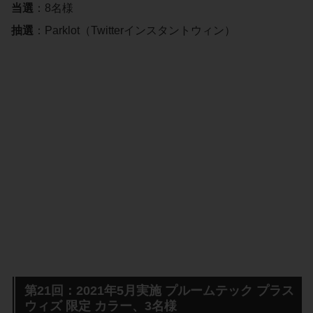
当選
：8名様
抽選
：Parklot（Twitterインスタントウィン）
第21回：2021年5月実施 プルームテック プラス
ウィズ 限定 カラー、3名様