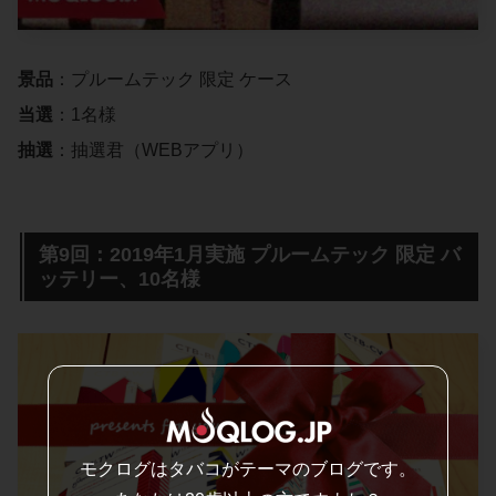
景品
：プルームテック 限定 ケース
当選
：1名様
抽選
：抽選君（WEBアプリ）
第9回：2019年1月実施 プルームテック 限定 バ
ッテリー、10名様
モクログはタバコがテーマのブログです。