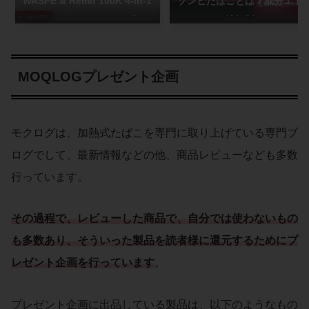
WASPE & Remit 100K 4-in-1
ゾンビたばことは？成分エト
レビュー｜ノンニコチン使い
ミデートと法規制について徹
捨て電子タバコの味・吸いご
底解説
たえを検証
MOQLOGプレゼント企画
モクログは、加熱式たばこを専門に取り上げている専門ブ
ログでして、最新情報などの他、商品レビューなども多数
行っています。
その過程で、レビューした商品で、自分では使わないもの
も多数あり、そういった製品を読者様に還元するためにプ
レゼント企画を行っています
。
プレゼント企画に出品している製品は、以下のようなもの