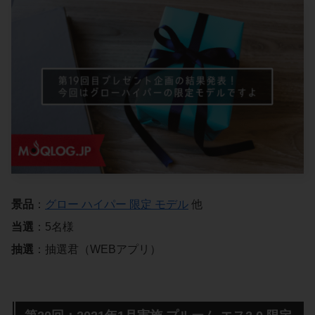
景品
：
グロー ハイパー 限定 モデル
他
当選
：5名様
抽選
：抽選君（WEBアプリ）