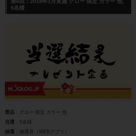
第6回：2018年1月実施 グロー 限定 カラー 他、
5名様
景品
：グロー 限定 カラー 他
当選
：5名様
抽選
：抽選君（WEBアプリ）