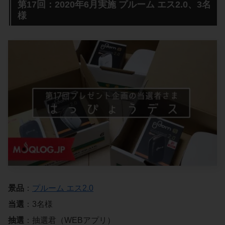
第17回：2020年6月実施 プルーム エス2.0、3名
様
景品
：
プルーム エス2.0
当選
：3名様
抽選
：抽選君（WEBアプリ）