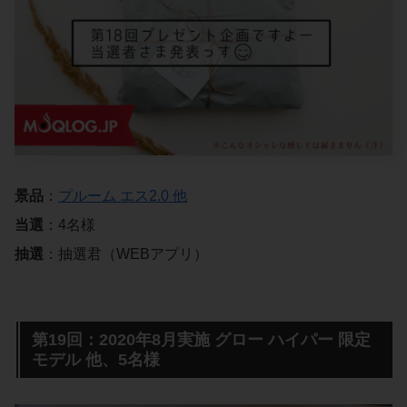
景品
：
プルーム エス2.0 他
当選
：4名様
抽選
：抽選君（WEBアプリ）
第19回：2020年8月実施 グロー ハイパー 限定
モデル 他、5名様