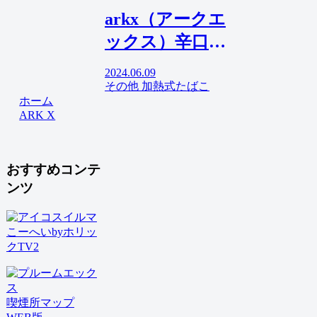
arkx（アークエ
ックス）辛口レ
ビュー！味は美
2024.06.09
味いんだけ
その他 加熱式たばこ
ホーム
ど・・・実際に
ARK X
使ってみた感想
と評判
おすすめコンテ
ンツ
こーへいbyホリッ
クTV2
喫煙所マップ