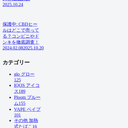
2025.10.24
保護中: CBDヒー
ルはどこで売って
る？コンビニやド
ンキを徹底調査！
2024.02.08
2025.10.20
カテゴリー
glo グロー
125
IQOS アイコ
ス
189
Ploom プルー
ム
155
VAPE ベイプ
101
その他 加熱
式たばこ
16