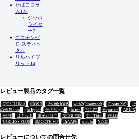
たばこコラ
ム
123
ジッポ
ライタ
ー
7
ニコチンゼ
ロ スティッ
ク
21
リルハイブ
リッド
14
レビュー製品のタグ一覧
IQOS ILUMA
IQOS 3
その他 IQOS
with2(Ploomtech)
Ploom X(S)
そ
の他 Ploom
glo hyper
その他 glo
glo pro
PULZE
Vaporizer
ARK X
VAPE
リキッド
電子たばこ
NICOLESS
The Third
VELO
TARLESS PLUS
SMOOTH VIP
Dr.VAPE
myblu
YOOZ
レビューについての問合せ先