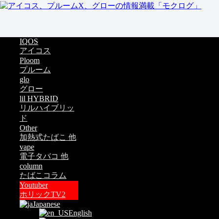
IQOS
アイコス
Ploom
プルーム
glo
グロー
lil HYBRID
リルハイブリッ
ド
Other
加熱式たばこ 他
vape
電子タバコ 他
column
たばこコラム
Youtuber
ホリックTV2
Japanese
English