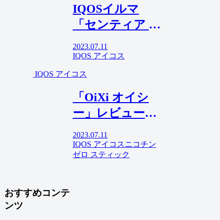
IQOSイルマ
じていた人、必
「センティア ス
見！！
ムースゴール
2023.07.11
ド」レビュー！
IQOS アイコス
クリアシルバー
IQOS アイコス
そっくりのライ
「OiXi オイシ
ト・フレーバー
ー」レビュー！
でした。
茶葉”不使用”の
2023.07.11
ニコチンゼロ・
IQOS アイコス
ニコチン
ゼロ スティック
スティックはク
セのない顆粒タ
イプ。
おすすめコンテ
ンツ