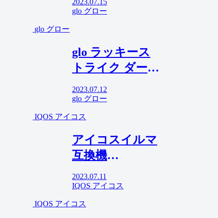
2023.07.15
ミと感想！口コ
glo グロー
ミ87件で星4つ
glo グロー
の高評価！
glo ラッキース
トライク ダーク
メンソール、ダ
2023.07.12
ークイエローメ
glo グロー
ンソールをレビ
IQOS アイコス
ュー！美味い
アイコスイルマ
っ！
互換機
「HiTASTE
2023.07.11
E20」レビュ
IQOS アイコス
ー！純正IQOSに
IQOS アイコス
物足りなさを感