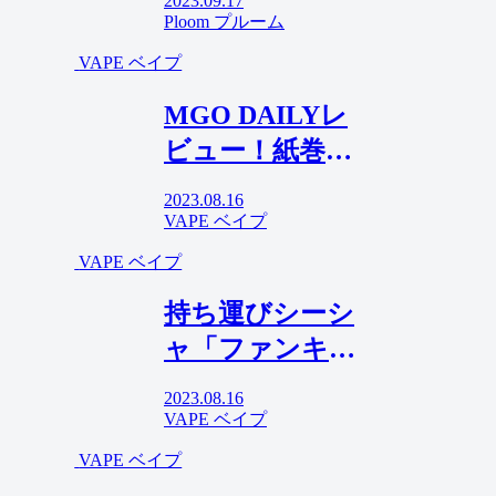
2023.09.17
美味いのか？既
Ploom プルーム
存レギュラーと
VAPE ベイプ
の違いを比較レ
MGO DAILYレ
ビュー！
ビュー！紙巻き
フィルター搭載
2023.08.16
の咥え心地抜群
VAPE ベイプ
の使い捨て電子
VAPE ベイプ
タバコ
持ち運びシーシ
ャ「ファンキー
モンキー」レビ
2023.08.16
ュー！インスタ
VAPE ベイプ
映え抜群
VAPE ベイプ
の”超”面白い電