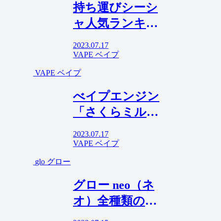
持ち運びシーシ
子シーシャで
ャ人気ランキン
す！
グ！電子タバコ
2023.07.17
のプロが選ぶお
VAPE ベイプ
すすめフレーバ
VAPE ベイプ
ー3選
べイプエンジン
「さくらミルク
シェイク」レビ
2023.07.17
ュー！甘くて優
VAPE ベイプ
しい上品な桜シ
glo グロー
ェイク味
グロー neo（ネ
オ）全種類のフ
レーバーの口コ