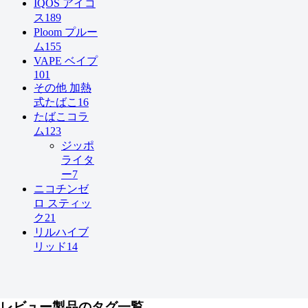
IQOS アイコ
ス
189
Ploom プルー
ム
155
VAPE ベイプ
101
その他 加熱
式たばこ
16
たばこコラ
ム
123
ジッポ
ライタ
ー
7
ニコチンゼ
ロ スティッ
ク
21
リルハイブ
リッド
14
レビュー製品のタグ一覧