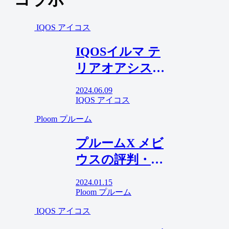
IQOS アイコス
IQOSイルマ テ
リアオアシスパ
ールの口コミと
2024.06.09
評判、実際に吸
IQOS アイコス
ってみた感想！
Ploom プルーム
売り切れも納得
プルームX メビ
の激旨パッショ
ウスの評判・口
ン・フレーバー
コミまとめ！味
2024.01.15
が変わったメビ
Ploom プルーム
ウスを吸ってみ
IQOS アイコス
た率直な感想。