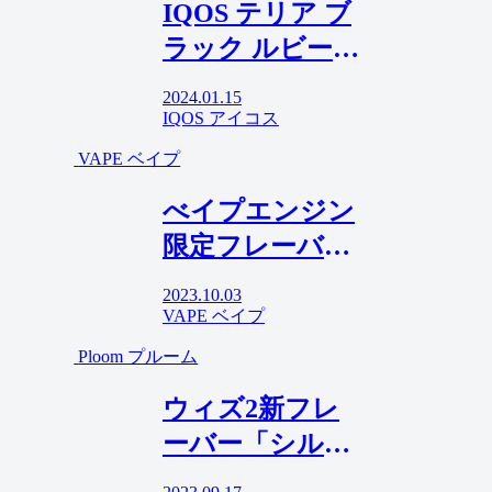
IQOS テリア ブ
ラック ルビーメ
ンソール比較レ
2024.01.15
ビュー！ラズベ
IQOS アイコス
リー風味の強メ
VAPE ベイプ
ンソ
べイプエンジン
限定フレーバー
「グレープスカ
2023.10.03
ッシュ」懐かし
VAPE ベイプ
い気持ちになれ
Ploom プルーム
る激ウマ・フレ
ウィズ2新フレ
ーバー！
ーバー「シルク
レギュラー」は