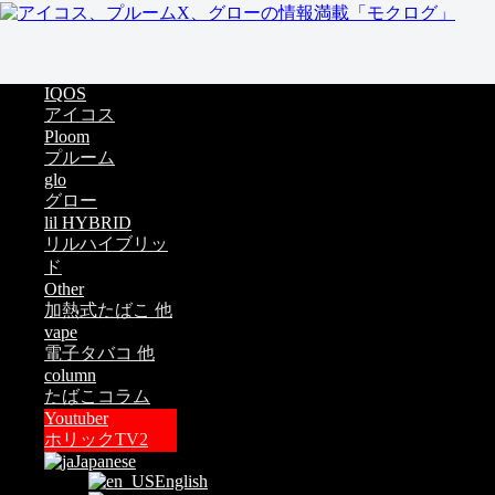
IQOS
アイコス
Ploom
プルーム
glo
グロー
lil HYBRID
リルハイブリッ
ド
Other
加熱式たばこ 他
vape
電子タバコ 他
column
たばこコラム
Youtuber
ホリックTV2
Japanese
English