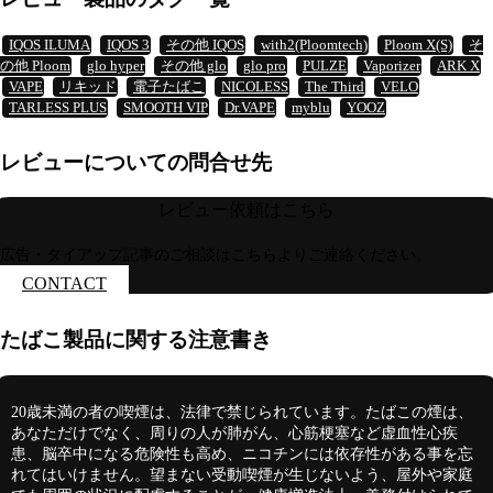
IQOS ILUMA
IQOS 3
その他 IQOS
with2(Ploomtech)
Ploom X(S)
そ
の他 Ploom
glo hyper
その他 glo
glo pro
PULZE
Vaporizer
ARK X
VAPE
リキッド
電子たばこ
NICOLESS
The Third
VELO
TARLESS PLUS
SMOOTH VIP
Dr.VAPE
myblu
YOOZ
レビューについての問合せ先
レビュー依頼はこちら
広告・タイアップ記事のご相談はこちらよりご連絡ください。
CONTACT
たばこ製品に関する注意書き
20歳未満の者の喫煙は、法律で禁じられています。たばこの煙は、
あなただけでなく、周りの人が肺がん、心筋梗塞など虚血性心疾
患、脳卒中になる危険性も高め、ニコチンには依存性がある事を忘
れてはいけません。望まない受動喫煙が生じないよう、屋外や家庭