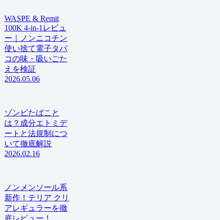
WASPE & Remit
100K 4-in-1レビュ
ー｜ノンニコチン
使い捨て電子タバ
コの味・吸いごた
えを検証
2026.05.06
ゾンビたばこと
は？成分エトミデ
ートと法規制につ
いて徹底解説
2026.02.16
ノンメンソール系
新作！テリア クリ
アレギュラーを徹
底レビュー！