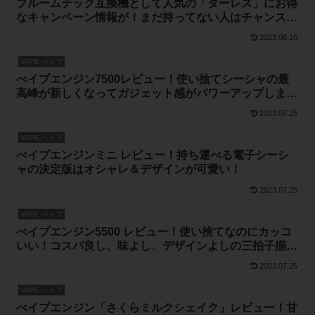
プルームテック互換機として人気の「ターレス」にお得
なキャンペーン情報が！まだ持ってない人はチャンスで
すよ(*´∀｀*)
2023.08.16
VAPE ベイプ
べイプエンジン7500レビュー！使い捨てシーシャの最
高峰が新しくなってガジェット感がパワーアップしまし
た！
2023.07.25
VAPE ベイプ
べイプエンジンミニ レビュー！持ち運べる電子シーシ
ャの決定版はオシャレ＆デザインが可愛い！
2023.07.25
VAPE ベイプ
べイプエンジン5500 レビュー！使い捨てなのにカッコ
いい！コスパ良し、味よし、デザインよしの三拍子揃っ
た使い捨てVAPE
2023.07.25
VAPE ベイプ
べイプエンジン「さくらミルクシェイク」レビュー！甘