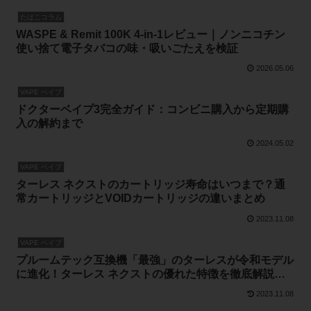
たばこコラム
WASPE & Remit 100K 4-in-1レビュー｜ノンニコチン
使い捨て電子タバコの味・吸いごたえを検証
2026.05.06
VAPE ベイプ
ドクターベイプ3完全ガイド：コンビニ購入から定期購
入の解約まで
2024.05.02
VAPE ベイプ
ターレス ネクストのカートリッジ寿命はいつまで？通
常カートリッジとVOIDカートリッジの違いまとめ
2023.11.08
VAPE ベイプ
プルームテック互換機「最強」のターレスが令和モデル
に進化！ターレス ネクストの優れた特徴を徹底解説し
ます！
2023.11.08