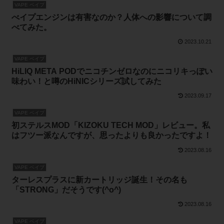
VAPE ベイプ
べイプエンジンは有害なのか？人体への影響について調
べてみた。
2023.10.21
VAPE ベイプ
HiLIQ META PODでニコチンゼロなのにニコリキっぽい
味わい！と噂のHiNICシリーズ試してみた
2023.09.17
VAPE ベイプ
初ステルスMOD「KIZOKU TECH MOD」レビュー。私
はフツー派なんですが、思ったよりも良かったですよ！
2023.08.16
VAPE ベイプ
ターレスプラスに新カートリッジ誕生！その名も
「STRONG」だそうです(^o^)
2023.08.16
VAPE ベイプ