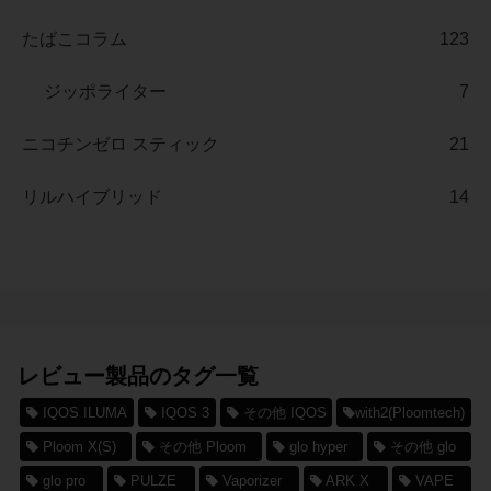
たばこコラム
123
ジッポライター
7
ニコチンゼロ スティック
21
リルハイブリッド
14
レビュー製品のタグ一覧
IQOS ILUMA
IQOS 3
その他 IQOS
with2(Ploomtech)
Ploom X(S)
その他 Ploom
glo hyper
その他 glo
glo pro
PULZE
Vaporizer
ARK X
VAPE