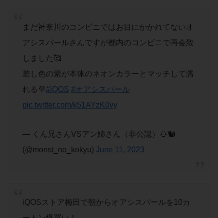
まだ神奈川のコンビニではお目にかかれてないオ
アシスパールさんですが都内のコンビニで再会致
しました🥰
差し色の紫が本体のネオンカラーとマッチして濡
れる💜
#iQOS
#オアシスパール
pic.twitter.com/k51AYzK0vy
— くん兄さんVSアン姉さん（非公認）🌰🐿
(@monst_no_kokyu)
June 11, 2023
iQOSストア梅田で朝からオアシスパールを10カ
ートン爆買い！