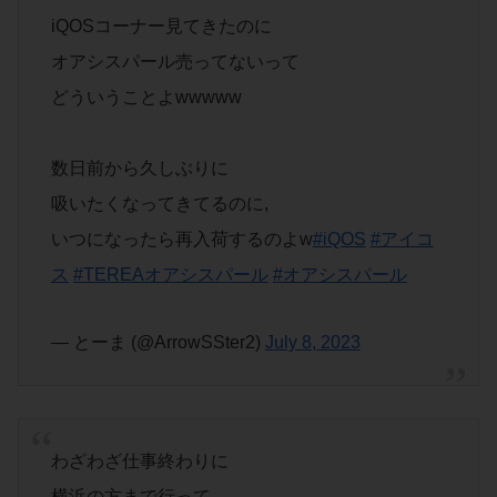
iQOSコーナー見てきたのに
オアシスパール売ってないって
どういうことよwwwww
数日前から久しぶりに
吸いたくなってきてるのに,
いつになったら再入荷するのよw
#iQOS
#アイコ
ス
#TEREAオアシスパール
#オアシスパール
— とーま (@ArrowSSter2)
July 8, 2023
わざわざ仕事終わりに
横浜の方まで行って