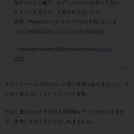
毎日コンビニ🏪で、オアシスパールを売ってるか
チェックするけど、入荷されてないから
結局、PloomXのメビウスパープルを買ったしま
うわ！w
#iQOS
#オアシスパール
#ploomX
— emonda homma (@EmondaHomma)
July 5,
2023
オアシスパールそのものへの悪い評価はありませんが、と
にかく買えない！というコメント多数。
たばこ屋さんがチラホラ入荷情報をアップされてますの
で、参考にすると良いかもしれませんね。