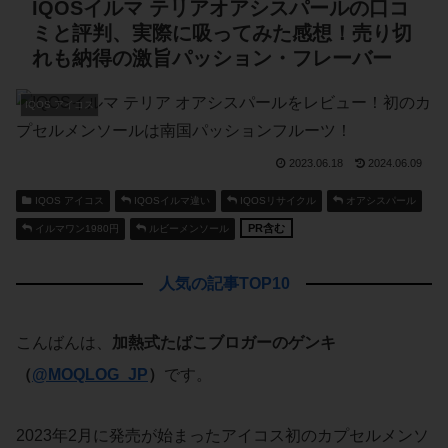
IQOSイルマ テリアオアシスパールの口コ
ミと評判、実際に吸ってみた感想！売り切
れも納得の激旨パッション・フレーバー
IQOS アイコス
2023.06.18
2024.06.09
IQOS アイコス
IQOSイルマ違い
IQOSリサイクル
オアシスパール
PR含む
イルマワン1980円
ルビーメンソール
人気の記事TOP10
こんばんは、
加熱式たばこブロガーのゲンキ
（
@MOQLOG_JP
）
です。
2023年2月に発売が始まったアイコス初のカプセルメンソ