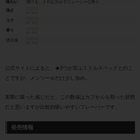
味わい
弾ける、トロピカルでジューシーな香り
強さ
(3 / 5.0)
コク
(3 / 5.0)
香り
(3 / 5.0)
清涼感
(4 / 5.0)
公式サイトによると、★3つが並ぶミドルスペックとのこ
とですが、メンソールだけ少し強め。
実際に吸った感じだと、この数値はカプセルを割った状態
だと思いますが比較的吸いやすいフレーバーです。
発売情報