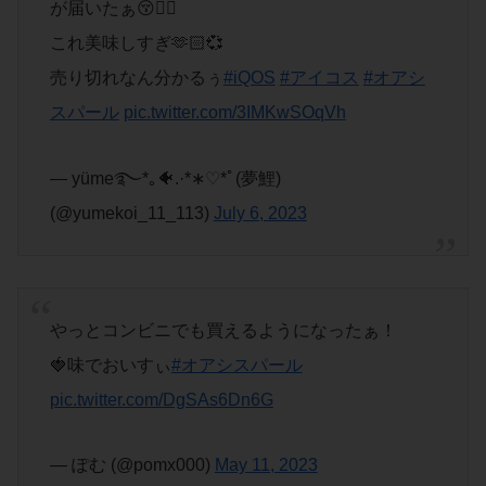
が届いたぁ😚✌🏻
これ美味しすぎ🫶🏻️💞
売り切れなん分かるぅ
#iQOS
#アイコス
#オアシ
スパール
pic.twitter.com/3IMKwSOqVh
— yüme࿐*｡🐠.·*∗︎♡*ﾟ(夢鯉)
(@yumekoi_11_113)
July 6, 2023
やっとコンビニでも買えるようになったぁ！
🍓味でおいすぃ
#オアシスパール
pic.twitter.com/DgSAs6Dn6G
— ぽむ (@pomx000)
May 11, 2023