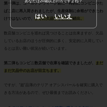
あなたは20歳以上の方ですよね？
第一弾は、ゴールデンウィーク前に一時的にコンビニやた
ばこ店に再入荷されましたが、生産体制に余裕ができたわ
はい
いいえ
けではないので、
すぐに欠品するお店が続出。
数店舗コンビニを巡れば見つけることは出来ますが、欠品
しているお店のほうが圧倒的に多く、安定的に入荷してい
るとは言い難い状況が続いています。
第二弾もコンビニ数店舗で在庫を確認できましたが、
まだ
まだ欠品中のお店が目立ちます。
ですが、”超”品薄のテリア オアシスパールを確実に購入で
きる方法があるので、ぜひ最後までお読みください。