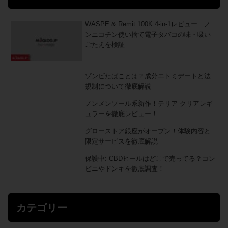
WASPE & Remit 100K 4-in-1レビュー｜ノ
ンニコチン使い捨て電子タバコの味・吸い
ごたえを検証
ゾンビたばことは？成分エトミデートと法
規制について徹底解説
ノンメンソール系新作！テリア クリアレギ
ュラーを徹底レビュー！
グローストア銀座がオープン！体験内容と
限定サービスを徹底解説
保護中: CBDヒールはどこで売ってる？コン
ビニやドンキを徹底調査！
カテゴリー