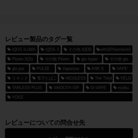
レビュー製品のタグ一覧
IQOS ILUMA
IQOS 3
その他 IQOS
with2(Ploomtech)
Ploom X(S)
その他 Ploom
glo hyper
その他 glo
glo pro
PULZE
Vaporizer
ARK X
VAPE
リキッド
電子たばこ
NICOLESS
The Third
VELO
TARLESS PLUS
SMOOTH VIP
Dr.VAPE
myblu
YOOZ
レビューについての問合せ先