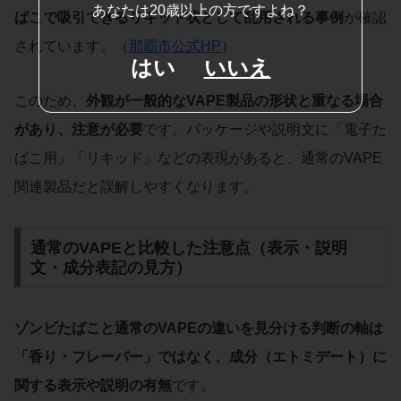
あなたは20歳以上の方ですよね？
ばこで吸引できるリキッド状として乱用される事例
が確認
されています。（
那覇市公式HP
）
はい
いいえ
このため、
外観が一般的なVAPE製品の形状と重なる場合
があり、注意が必要
です。パッケージや説明文に「電子た
ばこ用」「リキッド」などの表現があると、通常のVAPE
関連製品だと誤解しやすくなります。
通常のVAPEと比較した注意点（表示・説明
文・成分表記の見方）
ゾンビたばこと通常のVAPEの違いを見分ける判断の軸は
「香り・フレーバー」ではなく、成分（エトミデート）に
関する表示や説明の有無
です。