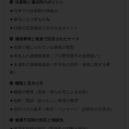
法規制と違法性のポイント
日本での法規制の枠組み
違法になり得る行為
行政の注意喚起で示されるポイント
摘発事例と報道で注目されたケース
全国で報じられている摘発の類型
有名人の逮捕報道例（プロ野球選手の使用疑い）
未成年の逮捕報道例（中学生の所持・使用に関する事
案）
種類と見分け方
種類の整理（形状・売られ方による分類）
別称・隠語・紛らわしい表現の整理
見分け方の基本（表示・パッケージ・説明文の注意点）
健康不安時の対応と相談先
体調不良時の対応（緊急性の判断と受診）