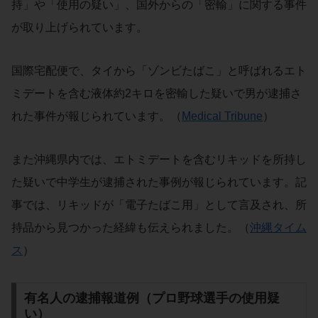
持」や「使用の疑い」、国外からの「密輸」に関する事件
が取り上げられています。
国際宅配便で、タイから「ゾンビたばこ」と呼ばれるエト
ミデートを含む液体約2キロを密輸した疑いで男が逮捕さ
れた事件が報じられています。（
Medical Tribune
）
また沖縄県内では、エトミデートを含むリキッドを所持し
た疑いで中学生が逮捕された事例が報じられています。記
事では、リキッドが「電子たばこ用」として言及され、所
持品から見つかった経緯も伝えられました。（
沖縄タイム
ス
）
有名人の逮捕報道例（プロ野球選手の使用疑
い）