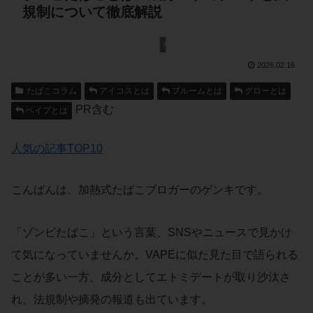
規制について徹底解説
たばこコラム
2026.02.16
たばこコラム
アイコスとは
プルームとは
グローとは
PR含む
ベイプとは
人気の記事TOP10
こんばんは、加熱式たばこブロガーのゲンキです。
「ゾンビたばこ」という言葉、SNSやニュースで見かけ
て気になっていませんか。VAPEに似た見た目で語られる
ことが多い一方、成分としてエトミデートが取り沙汰さ
れ、法規制や摘発の報道も出ています。