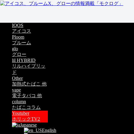
IQOS
アイコス
Ploom
プルーム
glo
グロー
lil HYBRID
リルハイブリッ
ド
Other
加熱式たばこ 他
vape
電子タバコ 他
column
たばこコラム
Youtuber
ホリックTV2
Japanese
English