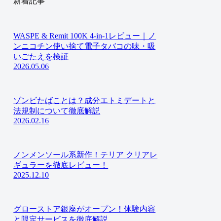
新着記事
WASPE & Remit 100K 4-in-1レビュー｜ノ
ンニコチン使い捨て電子タバコの味・吸
いごたえを検証
2026.05.06
ゾンビたばことは？成分エトミデートと
法規制について徹底解説
2026.02.16
ノンメンソール系新作！テリア クリアレ
ギュラーを徹底レビュー！
2025.12.10
グローストア銀座がオープン！体験内容
と限定サービスを徹底解説