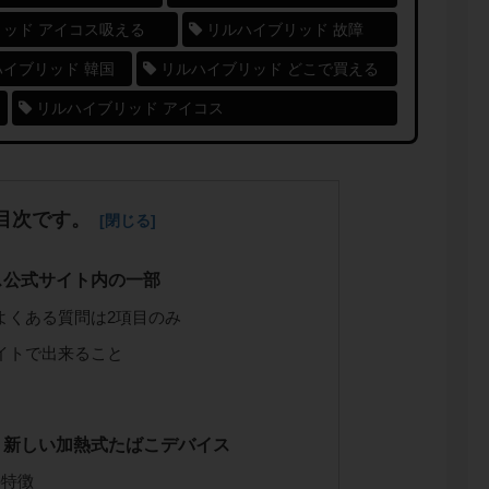
ッド アイコス吸える
リルハイブリッド 故障
イブリッド 韓国
リルハイブリッド どこで買える
リルハイブリッド アイコス
目次です。
ス公式サイト内の一部
よくある質問は2項目のみ
イトで出来ること
く新しい加熱式たばこデバイス
の特徴