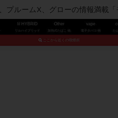
lil HYBRID
Other
vape
c
ー
リルハイブリッド
加熱式たばこ 他
電子タバコ 他
た
ここから近くの喫煙所