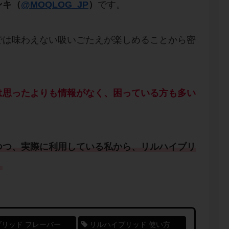
ンキ（
@MOQLOG_JP
）
です。
では味わえない吸いごたえが楽しめることから密
は思ったよりも情報がなく、困っている方も多い
つつ、実際に利用している私から、
リルハイブリ
。
リッド フレーバー
リルハイブリッド 使い方