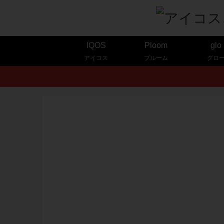
IQOS
Ploom
glo
アイコス
プルーム
グロ