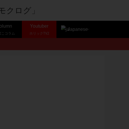
olumn
Youtuber
Japanese
ばこコラム
ホリックTV2