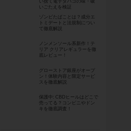
い捨て電子タバコの味・吸
いごたえを検証
ゾンビたばことは？成分エ
トミデートと法規制につい
て徹底解説
ノンメンソール系新作！テ
リア クリアレギュラーを徹
底レビュー！
グローストア銀座がオープ
ン！体験内容と限定サービ
スを徹底解説
保護中: CBDヒールはどこで
売ってる？コンビニやドン
キを徹底調査！