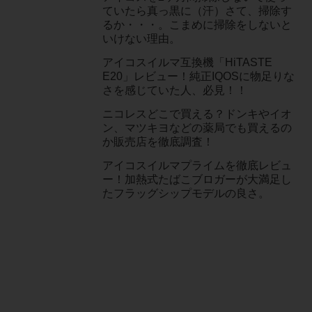
ていたら真っ黒に（汗）さて、掃除す
るか・・・。こまめに掃除をしないと
いけない理由。
アイコスイルマ互換機「HiTASTE
E20」レビュー！純正IQOSに物足りな
さを感じていた人、必見！！
ニコレスどこで買える？ドンキやイオ
ン、マツキヨなどの薬局でも買えるの
か販売店を徹底調査！
アイコスイルマプライムを徹底レビュ
ー！加熱式たばこブロガーが大満足し
たフラッグシップモデルの良さ。