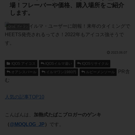
場！フレーバーや価格、購入場所をご紹介
します。
IQOS アイコス
2023.06.07
IQOS アイコス
IQOSイルマ違い
IQOSリサイクル
PR含
オアシスパール
イルマワン1980円
ルビーメンソール
む
人気の記事TOP10
こんばんは、
加熱式たばこブロガーのゲンキ
（
@MOQLOG_JP
）
です。