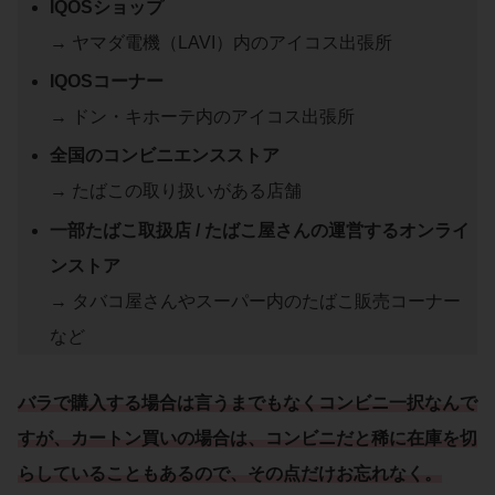
IQOSショップ
→ ヤマダ電機（LAVI）内のアイコス出張所
IQOSコーナー
→ ドン・キホーテ内のアイコス出張所
全国のコンビニエンスストア
→ たばこの取り扱いがある店舗
一部たばこ取扱店 / たばこ屋さんの運営するオンライ
ンストア
→ タバコ屋さんやスーパー内のたばこ販売コーナー
など
バラ
で購入する場合は言うまでもなく
コンビニ
一択なんで
すが、
カートン
買いの場合は、コンビニだと稀に在庫を切
らしていることもあるので、その点だけお忘れなく。