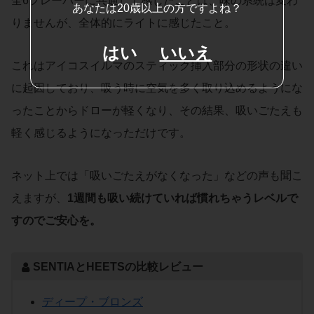
全6フレーバーに共通して感じたことは、味の系統は変わ
あなたは20歳以上の方ですよね？
りませんが、全体的にライトに感じたこと。
はい
いいえ
これはアイコスイルマのスティック挿入部分の形状の違い
に起因しており、吸う時に空気を多く取り込めるようにな
ったことからドローが軽くなり、その結果、吸いごたえも
軽く感じるようになっただけです。
ネット上では「吸いごたえがなくなった」などの声も聞こ
えますが、
1週間も吸い続けていれば慣れちゃうレベルで
すのでご安心を。
SENTIAとHEETSの比較レビュー
ディープ・ブロンズ