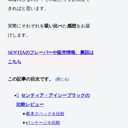
きればと思います
。
実際にそれぞれを
吸い比べ
た
感想
をお届
けします
。
SENTIAのフレーバーや販売情報、裏話は
こちら
この記事の目次です。
センティア・アイシーブラックの
比較レビュー
基本スペックを比較
パッケージを比較