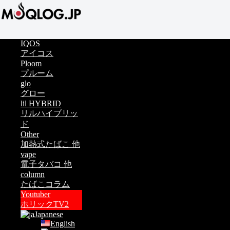
IQOS
アイコス
Ploom
プルーム
glo
グロー
lil HYBRID
リルハイブリッ
ド
Other
加熱式たばこ 他
vape
電子タバコ 他
column
たばこコラム
Youtuber
ホリックTV2
Japanese
English