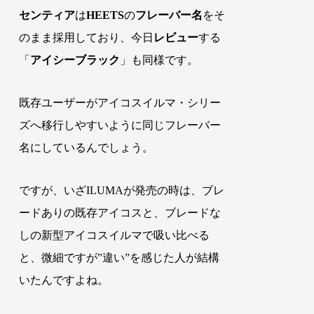
センティア
は
HEETS
の
フレーバー名
をそ
のまま採用しており、今日
レビュー
する
「
アイシーブラック
」も同様です
。
既存ユーザーがアイコスイルマ・シリー
ズへ移行しやすいように同じフレーバー
名にしているんでしょう。
ですが、いざILUMAが発売の時は、ブレ
ードありの既存アイコスと、ブレードな
しの新型アイコスイルマで吸い比べる
と、微細ですが”違い”を感じた人が結構
いたんですよね
。