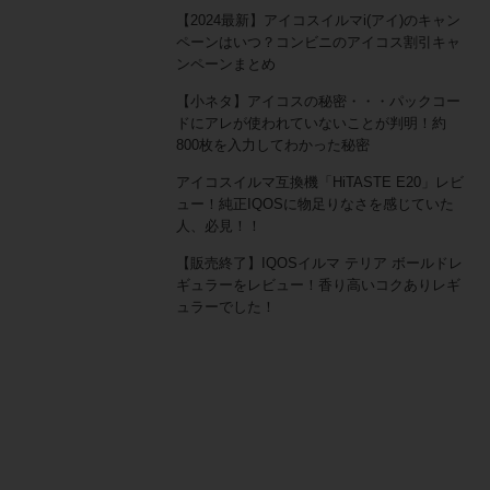
【2024最新】アイコスイルマi(アイ)のキャン
ペーンはいつ？コンビニのアイコス割引キャ
ンペーンまとめ
【小ネタ】アイコスの秘密・・・パックコー
ドにアレが使われていないことが判明！約
800枚を入力してわかった秘密
アイコスイルマ互換機「HiTASTE E20」レビ
ュー！純正IQOSに物足りなさを感じていた
人、必見！！
【販売終了】IQOSイルマ テリア ボールドレ
ギュラーをレビュー！香り高いコクありレギ
ュラーでした！