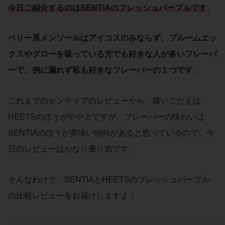
今日ご
紹介
するのは
SENTIA
の
フレッシュパープル
です
。
ベリー系メンソール
は
アイコス
のみならず、
プルームエッ
クス
や
グロー
を吸っている方でも好きな人が多いフレーバ
ーで、例に漏れず私も好きなフレーバーの１つです
。
これまでのセンティアのレビューから、吸いごたえは
HEETSのほうがやや上ですが、フレーバーの味わいは
SENTIAのほうが美味い傾向があると思っているので、今
日のレビューはかなり乗り気です。
そんなわけで、SENTIAとHEETSのフレッシュパープル
の比較レビューをお届けしますよ！