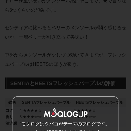
ドローが重いせいかメンソール感はそこまで、★で言うな
ら3つくらいの印象です。
センティアに比べるとベリーのメンソールが弱く感じるせ
いか、一層ベリーが引き立って美味い！
中盤からメンソールが少しづつ効いてきますが、フレッシ
ュパープルはHEETSのほうが良き。
SENTIAとHEETSフレッシュパープルの評価
銘柄
SENTIA
フレッシュパープル
HEETS
フレッシュパープル
コク
4 ★★★★☆
4 ★★★★☆
香り
3 ★★★☆☆
3 ★★★☆☆
清涼感
4 ★★★★☆
3 ★★★☆☆
モクログはタバコがテーマのブログです。