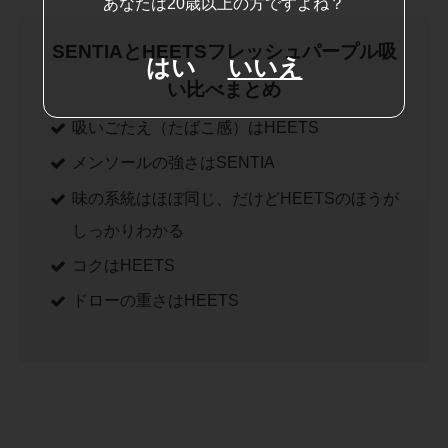
あなたは20歳以上の方ですよね？
SENTIAとHEETSフレッシュパープル吸
はい
いいえ
い比べまとめ
吸いごたえ（たばこ感）はHEETS
メンソールの強さはSENTIA
味の系統はほぼ同じ、だけどHEETSのほうが
しっかりわかる
コクはHEETS
ドローの重さはHEETS