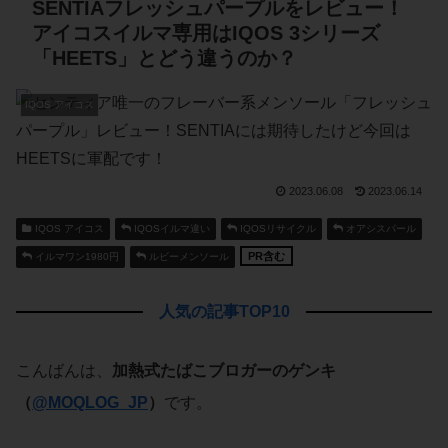
SENTIAフレッシュパープルをレビュー！
アイコスイルマ専用はIQOS 3シリーズ
「HEETS」とどう違うのか？
IQOS アイコス
2023.06.08
2023.06.14
IQOS アイコス
IQOSイルマ違い
IQOSリサイクル
オアシスパール
PR含む
イルマワン1980円
ルビーメンソール
人気の記事TOP10
こんばんは、
加熱式たばこブロガーのゲンキ
（
@MOQLOG_JP
）
です。