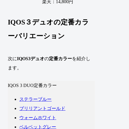
楽天：14,800円
IQOS３デュオの定番カラ
ーバリエーション
次に
IQOS3デュオ
の
定番カラー
を紹介し
ます
。
IQOS 3 DUO定番カラー
ステラーブルー
ブリリアントゴールド
ウォームホワイト
ベルベットグレー