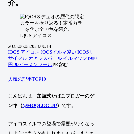
介。
IQOS アイコス
2023.06.08
2023.06.14
IQOS アイコス
IQOSイルマ違い
IQOSリ
サイクル
オアシスパール
イルマワン1980
円
ルビーメンソール
PR含む
人気の記事TOP10
こんばんは、
加熱式たばこブロガーのゲ
ンキ（
@MOQLOG_JP
）
です。
アイコスイルマの登場で需要がなくなっ
たように思うかもしれませんが、まだま