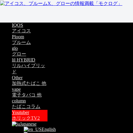
IQOS
アイコス
Ploom
プルーム
glo
グロー
lil HYBRID
リルハイブリッ
ド
Other
加熱式たばこ 他
vape
電子タバコ 他
column
たばこコラム
Youtuber
ホリックTV2
Japanese
English