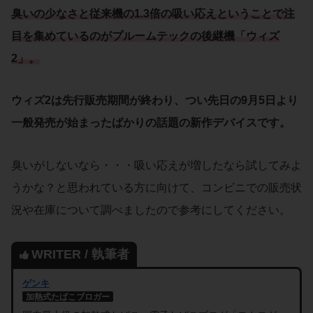
臭いの少なさ
と
従来機の1.3倍の吸い応え
ということで注
目を集めているのが
プルームテック
の
後継機
「
ウィズ
2
」。
ウィズ2は先行販売期間が終わり、つい先日の9月5日より
一般発売が始まったばかりの話題の新作デバイスです。
臭いがしないなら・・・吸い応えが増したなら試してみよ
うかな？と思われている方に向けて、コンビニでの販売状
況や在庫について調べましたので参考にしてください。
WRITER / 執筆者
ゲンキ
加熱式たばこブロガー