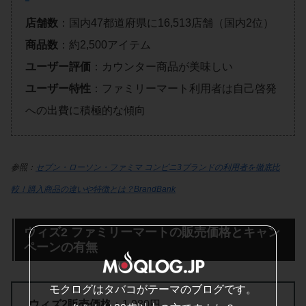
店舗数
：国内47都道府県に16,513店舗（国内2位）
商品数
：約2,500アイテム
ユーザー評価
：カウンター商品が美味しい
ユーザー特性
：ファミリーマート利用者は自己啓発
への出費に積極的な傾向
参照：
セブン・ローソン・ファミマ コンビニ3ブランドの利用者を徹底比
較！購入商品の違いや特徴とは？BrandBank
ウィズ2 ファミリーマートの販売価格とキャン
ペーンの有無
モクログはタバコがテーマのブログです。
ウィズ2販売価格
：1,980円