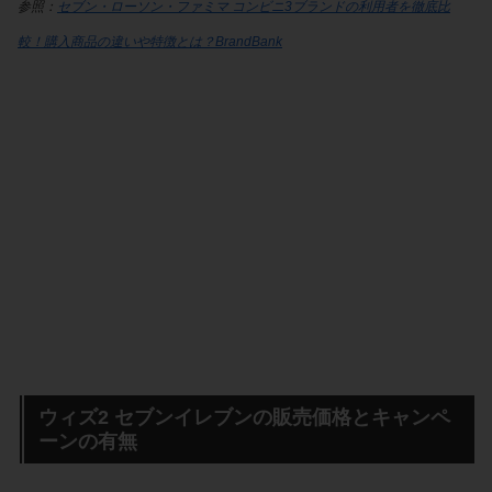
参照：
セブン・ローソン・ファミマ コンビニ3ブランドの利用者を徹底比
較！購入商品の違いや特徴とは？BrandBank
ウィズ2 セブンイレブンの販売価格とキャンペ
ーンの有無