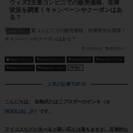
ウィズ2主要コンビニでの販売価格、在庫
状況を調査！キャンペーンやクーポンはあ
る？
Ploom プルーム
2023.09.10
2023.09.17
Ploom プルーム
PloomXレビュー
PloomX980円
PloomXメビウス
PR含む
PloomXキャメル
PloomXクーポン
人気の記事TOP10
こんにちは、
加熱式たばこブロガーのゲンキ
（
＠
MOQLOG_JP
）です。
アイコス
などと比べると
吸い応え
は落ちますが、圧倒的な