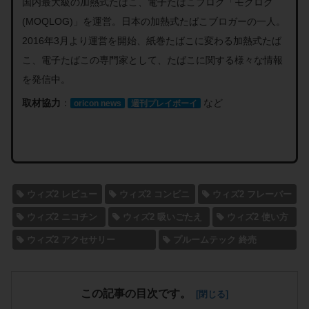
国内最大級の加熱式たばこ、電子たばこブログ「モクログ
(MOQLOG)」を運営。日本の加熱式たばこブロガーの一人。
2016年3月より運営を開始、紙巻たばこに変わる加熱式たば
こ、電子たばこの専門家として、たばこに関する様々な情報
を発信中。
取材協力
：
など
oricon news
週刊プレイボーイ
ウィズ2 レビュー
ウィズ2 コンビニ
ウィズ2 フレーバー
ウィズ2 ニコチン
ウィズ2 吸いごたえ
ウィズ2 使い方
ウィズ2 アクセサリー
プルームテック 終売
この記事の目次です。