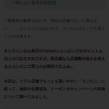
一部たばこ販売店
実店舗
一般販売が解禁された今、特定の店舗でないと買えな
い・・・ということはないので、ぶっちゃけどこでも買う
ことが出来ます。
オンラインなら楽天やYahoo!ショッピングがポイントも
付くのでおすすめですが、実店舗なら店舗数や短さを考え
るとコンビニで買うのが便利ですよね。
今回は、リアル店舗でもっとも買いやすい「
コンビニ
」に
絞って、
値段
や
在庫
状況、
クーポン
や
キャンペーン
の有無
について調べてみました。