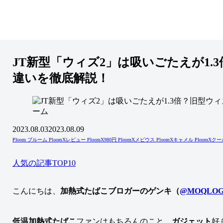
JT新型「ウィズ2」は吸いごたえが1.
違いを徹底解説！
ーム
2023.08.03
2023.08.09
Ploom プルーム
PloomXレビュー
PloomX980円
PloomXメビウス
PloomXキャメル
PloomXク
人気の記事TOP10
こんにちは、
加熱式たばこブロガーのゲンキ（
@MOQLOG
低温加熱式たばこ
ファンはもちろんのこと、
ガジェット
好