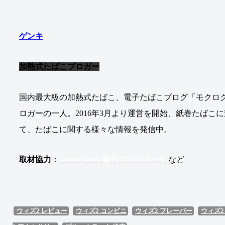
ゲンキ
加熱式たばこブロガー
国内最大級の加熱式たばこ、電子たばこブログ「モクログ(
ロガーの一人。2016年3月より運営を開始、紙巻たばこ
て、たばこに関する様々な情報を発信中。
取材協力
：
oricon news
週刊プレイボーイ
など
ウィズ2 レビュー
ウィズ2 コンビニ
ウィズ2 フレーバー
ウィズ2