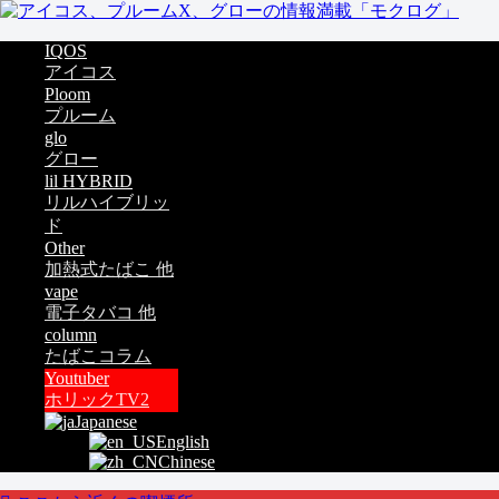
IQOS
アイコス
Ploom
プルーム
glo
グロー
lil HYBRID
リルハイブリッ
ド
Other
加熱式たばこ 他
vape
電子タバコ 他
column
たばこコラム
Youtuber
ホリックTV2
Japanese
English
Chinese