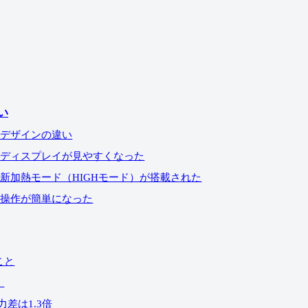
い
①：デザインの違い
い②：ディスプレイが見やすくなった
③：新加熱モード（HIGHモード）が搭載された
④：操作が簡単になった
こと
！
力差は1.3倍