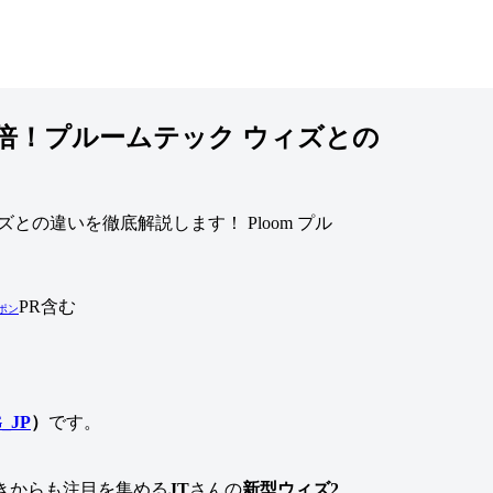
3倍！プルームテック ウィズとの
Ploom プル
PR含む
ーポン
_JP
）
です。
きからも注目を集める
JT
さんの
新型ウィズ2
。