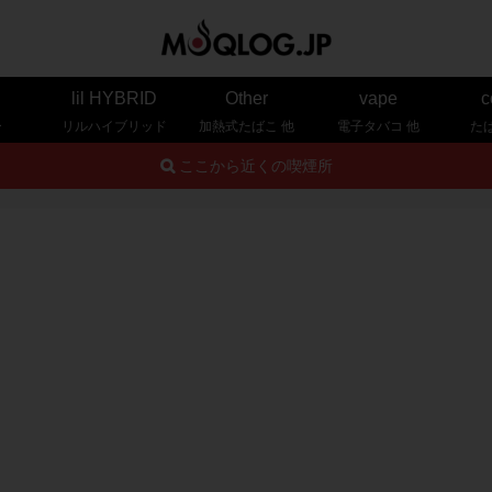
lil HYBRID
Other
vape
c
ー
リルハイブリッド
加熱式たばこ 他
電子タバコ 他
た
ここから近くの喫煙所