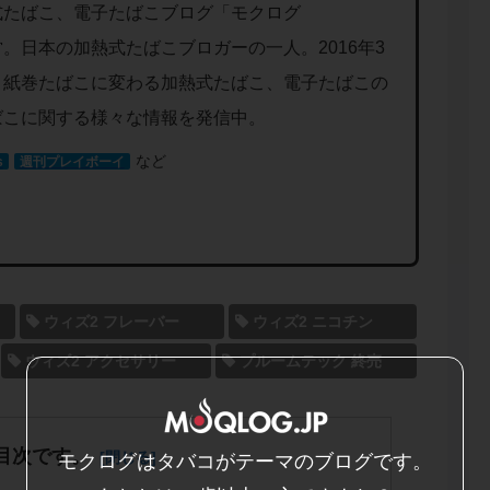
式たばこ、電子たばこブログ「モクログ
運営。日本の加熱式たばこブロガーの一人。2016年3
、紙巻たばこに変わる加熱式たばこ、電子たばこの
ばこに関する様々な情報を発信中。
など
s
週刊プレイボーイ
ウィズ2 フレーバー
ウィズ2 ニコチン
ウィズ2 アクセサリー
プルームテック 終売
目次です。
モクログはタバコがテーマのブログです。