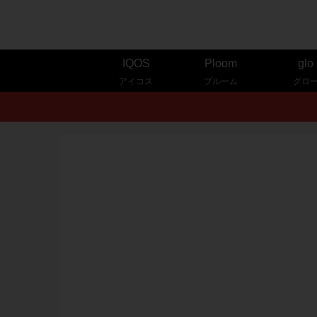
IQOS
Ploom
glo
アイコス
プルーム
グロ