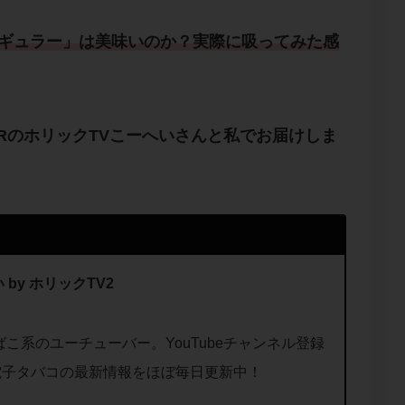
ギュラー
」は
美味い
のか？実際に吸ってみた
感
ERのホリックTVこーへいさん
と私でお届けしま
 by ホリックTV2
ばこ系のユーチューバー。YouTubeチャンネル登録
電子タバコの最新情報をほぼ毎日更新中！