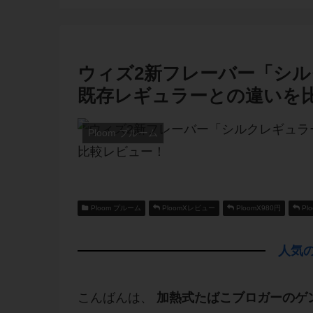
ウィズ2新フレーバー「シ
既存レギュラーとの違いを
Ploom プルーム
Ploom プルーム
PloomXレビュー
PloomX980円
Pl
人気の
こんばんは、
加熱式たばこブロガーのゲ