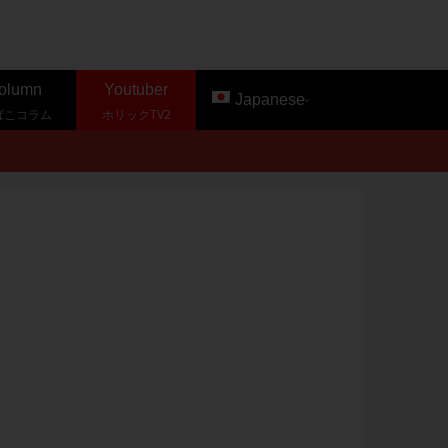
olumn
Youtuber
Japanese
ばこコラム
ホリックTV2