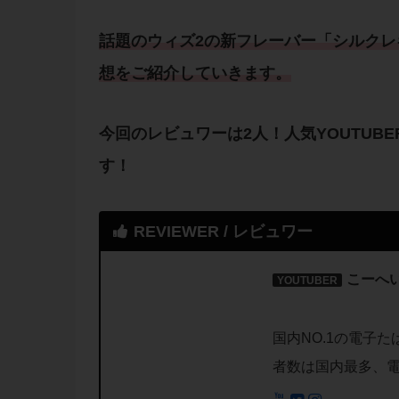
話題の
ウィズ2
の
新フレーバー
「
シルクレ
想
をご紹介していきます。
今回の
レビュワー
は2人！人気
YOUTUB
す！
REVIEWER / レビュワー
こーへい
YOUTUBER
国内NO.1の電子た
者数は国内最多、