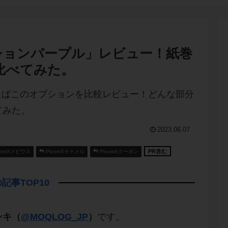
ションパープル」レビュー！紙巻
比べてみた。
2023.06.07
PR含む
oomXメビウス
PloomXキャメル
PloomXクーポン
記事TOP10
ンキ（
@MOQLOG_JP
）
です。