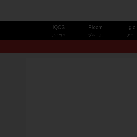
IQOS
Ploom
glo
アイコス
プルーム
グロ