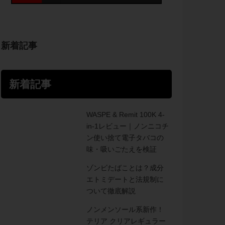
新着記事
新着記事
WASPE & Remit 100K 4-
in-1レビュー｜ノンニコチ
ン使い捨て電子タバコの
味・吸いごたえを検証
ゾンビたばことは？成分
エトミデートと法規制に
ついて徹底解説
ノンメンソール系新作！
テリア クリアレギュラー