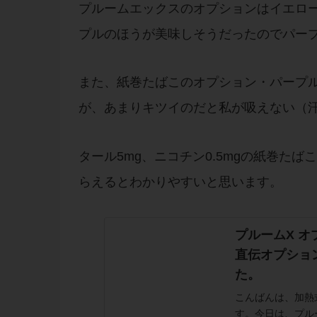
プルームエックスのオプションはイエロ
プルのほうが美味しそうだったのでパー
また、紙巻たばこのオプション・パープルに
が、あまりキツイのだと私が吸えない（汗
タール5mg、ニコチン0.5mgの紙巻た
らえるとわかりやすいと思います。
プルームX 
直伝オプショ
た。
こんばんは、加熱式
す。今日は、プル