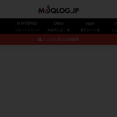
lil HYBRID
Other
vape
c
ー
リルハイブリッド
加熱式たばこ 他
電子タバコ 他
た
ここから近くの喫煙所