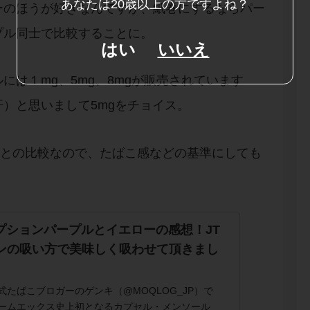
あなたは20歳以上の方ですよね？
ーのほうが好きなんですが、紙巻にするならパー
プル同士で比較することに。
はい
いいえ
は１mg、5mg、8mgが販売されています
）と思いまして5mgをチョイス。
ばことの比較なので、たばこ感などの基準にしても
オプションパープルとイエローの感想！JT
ンの吸い方で美味しく吸わせて頂きまし
たばこブロガーのゲンキ（@MOQLOG_JP）で
ームエックス史上初となるカプセル・メンソール