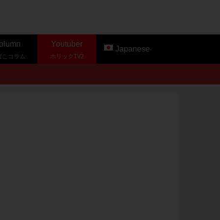
olumn
Youtuber
Japanese
ばこコラム
ホリックTV2