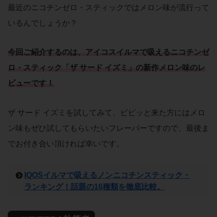
最近のニコチンゼロ・スティックではメロン味が流行って
いるんでしょうか？
今回ご紹介するのは、
アイコスイルマ
で吸える
ニコチンゼ
ロ・スティック
「
ザ サード イズミ
」の
新作メロン味
の
レ
ビュー
です！
ザ サード イズミを試してみて、ビビッと来た方にはメロ
ン味もぜひ試してもらいたいフレーバーですので、最後ま
でお付き合い頂ければ幸いです。
IQOSイルマで吸えるノンニコチンスティック・
ランキング！話題の16種類を徹底比較。