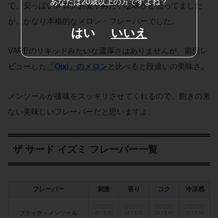
あなたは20歳以上の方ですよね？
で、安っぽいメロンお菓子みたいな味かと思ってました
が、かなり本格的なメロン・フレーバーでした。
はい
いいえ
VAPEのリキッドみたいな濃厚さはありませんが、前回レ
ビューした
「Oixi」のメロン
と比べると段違いの美味さ。
メンソールが後味をスッキリさせてくれるので、飽きの来
ない美味しいフレーバーだと思いますよ。
ザ サード イズミ フレーバー一覧
フレーバー
刺激
香り
コク
冷涼感
ブラック・メンソール
(5 / 5.0)
(3 / 5.0)
(3 / 5.0)
(5 / 5.0)