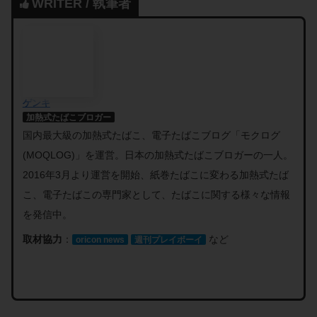
WRITER / 執筆者
ゲンキ
加熱式たばこブロガー
国内最大級の加熱式たばこ、電子たばこブログ「モクログ
(MOQLOG)」を運営。日本の加熱式たばこブロガーの一人。
2016年3月より運営を開始、紙巻たばこに変わる加熱式たば
こ、電子たばこの専門家として、たばこに関する様々な情報
を発信中。
取材協力
：
など
oricon news
週刊プレイボーイ