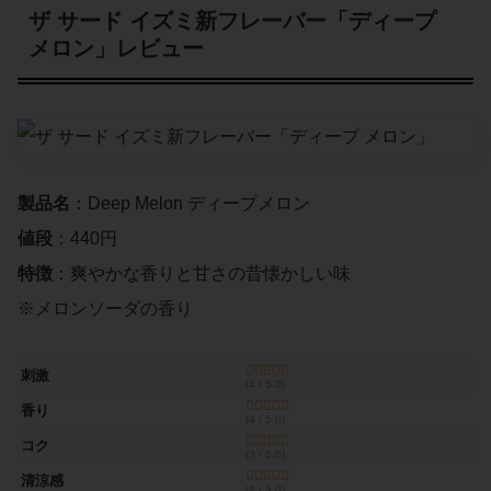
ザ サード イズミ新フレーバー「ディープ
メロン」レビュー
製品名
：Deep Melon ディープメロン
値段
：440円
特徴
：爽やかな香りと甘さの昔懐かしい味
※メロンソーダの香り
刺激
(4 / 5.0)
香り
(4 / 5.0)
コク
(3 / 5.0)
清涼感
(4 / 5.0)