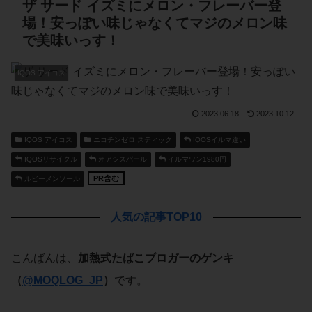
ザ サード イズミにメロン・フレーバー登
場！安っぽい味じゃなくてマジのメロン味
で美味いっす！
IQOS アイコス
2023.06.18
2023.10.12
IQOS アイコス
ニコチンゼロ スティック
IQOSイルマ違い
IQOSリサイクル
オアシスパール
イルマワン1980円
PR含む
ルビーメンソール
人気の記事TOP10
こんばんは、
加熱式たばこブロガーのゲンキ
（
@MOQLOG_JP
）
です。