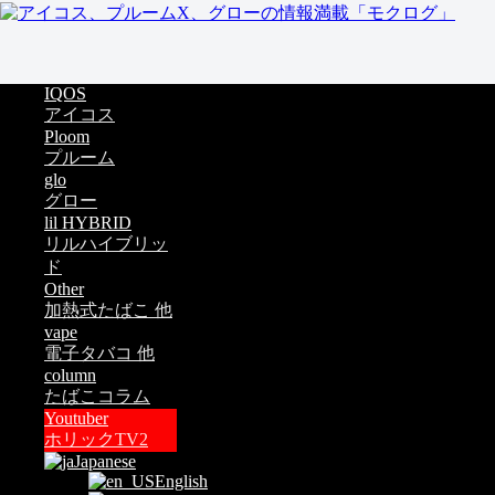
IQOS
アイコス
Ploom
プルーム
glo
グロー
lil HYBRID
リルハイブリッ
ド
Other
加熱式たばこ 他
vape
電子タバコ 他
column
たばこコラム
Youtuber
ホリックTV2
Japanese
English