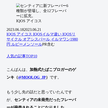
IQOS アイコス
2023.06.18
2023.06.21
IQOS アイコス
IQOSイルマ違い
IQOSリ
サイクル
オアシスパール
イルマワン1980
円
ルビーメンソール
PR含む
人気の記事TOP10
こんばんは、
加熱式たばこブロガーのゲ
ンキ（
@MOQLOG_JP
）
です。
もう少し先の話だと思っていたんです
が、
センティアの未発売だったフレーバ
ーが発売されることになりました。