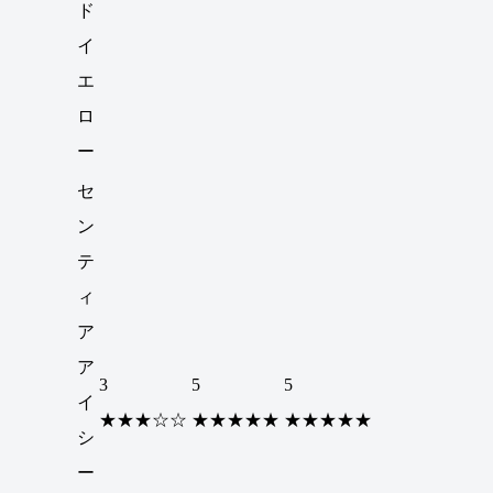
ド
イ
エ
ロ
ー
セ
ン
テ
ィ
ア
ア
3
5
5
イ
★★★☆☆
★★★★★
★★★★★
シ
ー