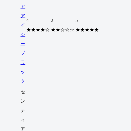
ア
ア
4
2
5
イ
★★★★☆
★★☆☆☆
★★★★★
シ
ー
ブ
ラ
ッ
ク
セ
ン
テ
ィ
ア