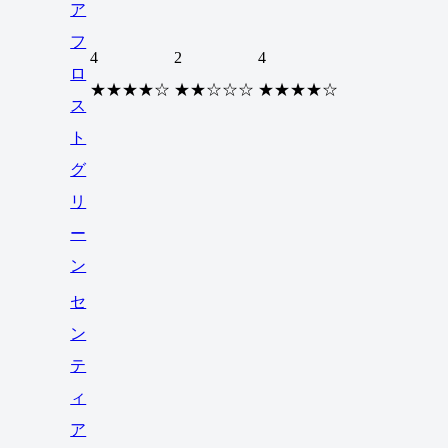
ア
フ
4
2
4
ロ
★★★★☆
★★☆☆☆
★★★★☆
ス
ト
グ
リ
ー
ン
セ
ン
テ
ィ
ア