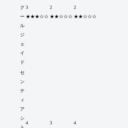
ク
3
2
2
ー
★★★☆☆
★★☆☆☆
★★☆☆☆
ル
ジ
ェ
イ
ド
セ
ン
テ
ィ
ア
シ
4
3
4
ト