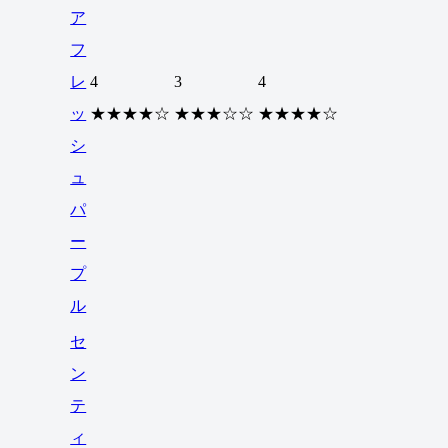
ア
フ
レ
4
3
4
ッ
★★★★☆
★★★☆☆
★★★★☆
シ
ュ
パ
ー
プ
ル
セ
ン
テ
ィ