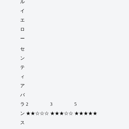
ル
イ
エ
ロ
ー
セ
ン
テ
ィ
ア
バ
ラ
2
3
5
ン
★★☆☆☆
★★★☆☆
★★★★★
ス