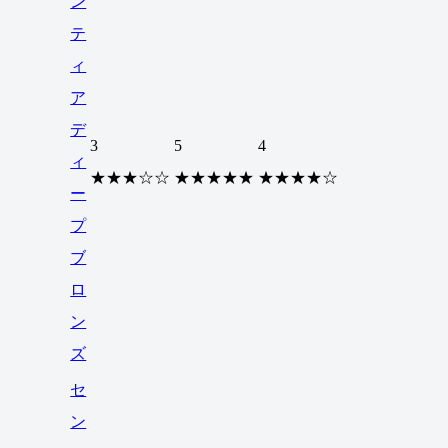
ン
テ
ィ
ア
デ
3
5
4
ィ
★★★☆☆
★★★★★
★★★★☆
ー
プ
ブ
ロ
ン
ズ
セ
ン