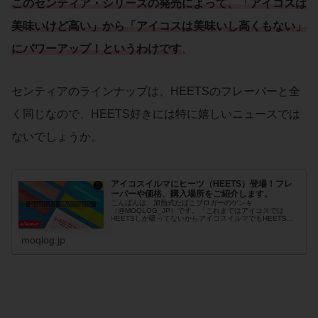
このセンティア・シリーズの発売によって、「アイコスは
美味いけど高い」から「アイコスは美味いし高くもない」
にパワーアップ！というわけです
。
センティアのラインナップは、HEETSのフレーバーと全
く同じなので、HEETS好きには特に嬉しいニュースでは
ないでしょうか。
アイコスイルマにヒーツ（HEETS）登場！フレ
ーバーや価格、購入場所をご紹介します。
こんばんは、加熱式たばこブロガーのゲンキ
（@MOQLOG_JP）です。「これまではアイコスでは
HEETSしか吸ってないからアイコスイルマでもHEETSを
吸いたい！」という方に朗報です。アイコスイルマに...
moqlog.jp