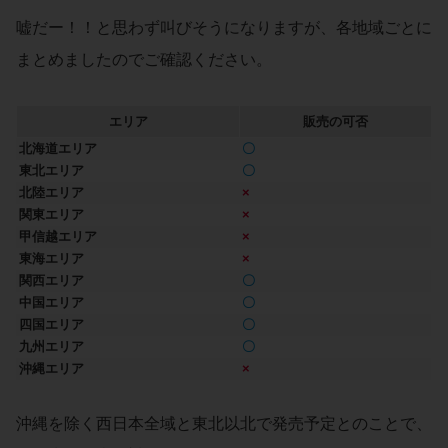
嘘だー！！と思わず叫びそうになりますが、各地域ごとに
まとめましたのでご確認ください。
エリア
販売の可否
北海道エリア
〇
東北
エリア
〇
北陸エリア
×
関東エリア
×
甲信越エリア
×
東海エリア
×
関西エリア
〇
中国エリア
〇
四国エリア
〇
九州エリア
〇
沖縄エリア
×
沖縄を除く西日本全域と東北以北で発売予定とのことで、