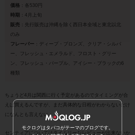
価格
：各530円
時期
：4月上旬
販売
：先行販売は沖縄を除く西日本全域と東北以北
のみ
フレーバー
：ディープ・ブロンズ、クリア・シルバ
ー、フレッシュ・エメラルド、フロスト・グリー
ン、フレッシュ・パープル、アイシー・ブラックの6
種類
ちょうど4月は関西に行く予定があるのでタイミングが合
えば買えるんですが、まだ具体的な日程がわからないだけ
になんとも言えない・・・。
モクログはタバコがテーマのブログです。
センティアについてはタイムリーなレビューが出来ないか