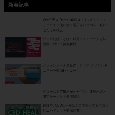
新着記事
WASPE & Remit 100K 4-in-1レビュー｜ノ
ンニコチン使い捨て電子タバコの味・吸い
ごたえを検証
ゾンビたばことは？成分エトミデートと法
規制について徹底解説
ノンメンソール系新作！テリア クリアレギ
ュラーを徹底レビュー！
グローストア銀座がオープン！体験内容と
限定サービスを徹底解説
保護中: CBDヒールはどこで売ってる？コン
ビニやドンキを徹底調査！