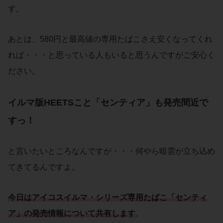
す。
あとは、580円と最高値の専用たばこさえ安くなってくれ
れば・・・と思っている人もいると思うんですがご安心く
ださい。
イルマ版HEETS
こと「センティア」も
発売間近
で
すっ！
と言いたいところなんですが・・・何やら暗雲が立ち込め
てきてるんですよ。
今日は
アイコスイルマ
・シリーズ
専用たばこ
「
センティ
ア
」の
発売情報
について
共有
します
。