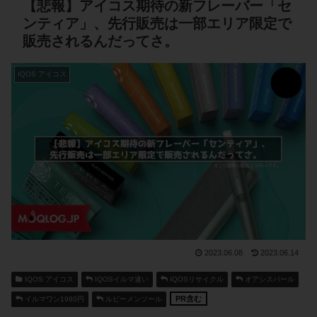
【悲報】アイコス期待の新フレーバー「セ
ンティア」、先行販売は一部エリア限定で
販売されるんだってさ。
IQOS アイコス
2023.06.08
2023.06.14
IQOS アイコス
IQOSイルマ違い
IQOSリサイクル
オアシスパール
PR含む
イルマワン1980円
ルビーメンソール