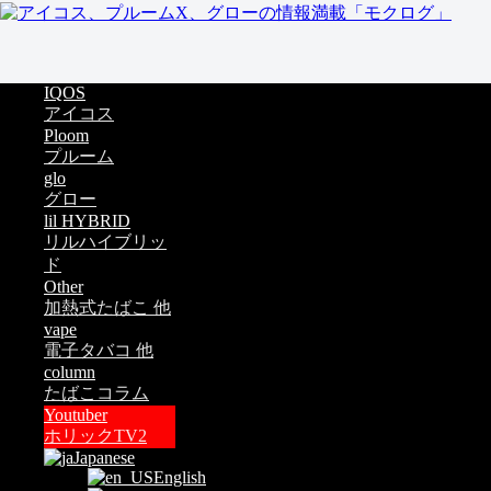
IQOS
アイコス
Ploom
プルーム
glo
グロー
lil HYBRID
リルハイブリッ
ド
Other
加熱式たばこ 他
vape
電子タバコ 他
column
たばこコラム
Youtuber
ホリックTV2
Japanese
English