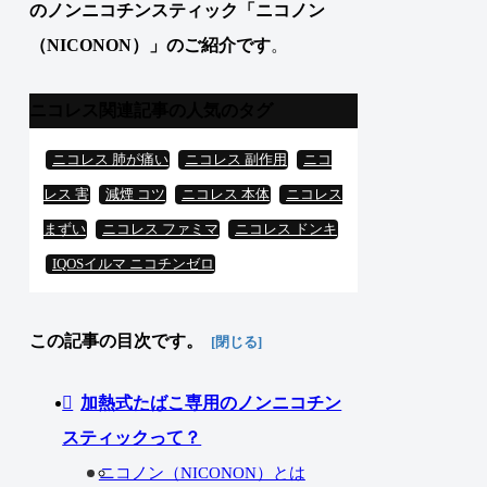
の
ノンニコチンスティック
「
ニコノン
（
NICONON
）」のご紹介です
。
ニコレス関連記事の人気のタグ
ニコレス 肺が痛い
ニコレス 副作用
ニコ
レス 害
減煙 コツ
ニコレス 本体
ニコレス
まずい
ニコレス ファミマ
ニコレス ドンキ
IQOSイルマ ニコチンゼロ
この記事の目次です。
加熱式たばこ専用のノンニコチン
スティックって？
ニコノン（NICONON）とは