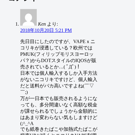
Ken
より:
2018年10月20日 5:21 PM
先日目にしたのですが、VAPEｘニ
コリキが浸透している？欧州では
PMUK(フィリップモリスヨーロッ
パ？)からDOTスタイルのIQOSが販
売されているとか…( ﾟДﾟ)！
日本では個人輸入するしか入手方法
がないニコリキですけど、個人輸入
だと送料がバカ高いですよね(￣▽
￣;)
万が一日本でも販売されるようにな
っても、多分間違いなく高額な税金
が課せられるでしょうから金額的に
はあまり変わらない気もしますけど
(;^_^A
でも紙巻きたばこや加熱式たばこが