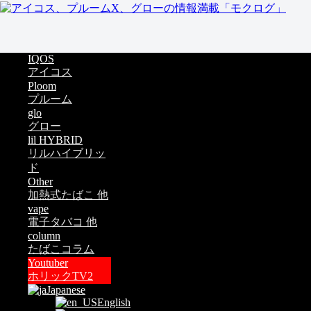
IQOS
アイコス
Ploom
プルーム
glo
グロー
lil HYBRID
リルハイブリッ
ド
Other
加熱式たばこ 他
vape
電子タバコ 他
column
たばこコラム
Youtuber
ホリックTV2
Japanese
English