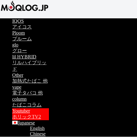
IQOS
アイコス
Ploom
プルーム
glo
グロー
lil HYBRID
リルハイブリッ
ド
Other
加熱式たばこ 他
vape
電子タバコ 他
column
たばこコラム
Youtuber
ホリックTV2
Japanese
English
Chinese