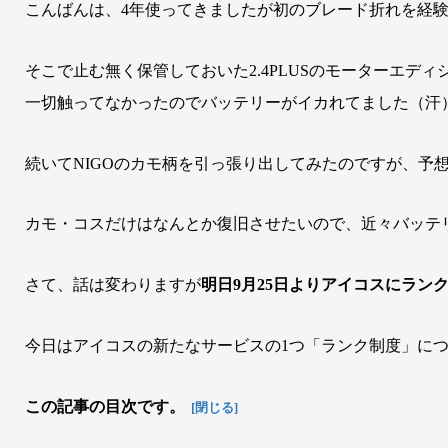
こんばんは、4年使ってきましたが初のブレード折れを経
そこで止む無く保管しておいた2.4PLUSのモーターエデ
一切触ってなかったのでバッテリーがイカれてました（汗
続いてNIGOのカモ柄を引っ張り出してみたのですが、予
カモ・コスだけはなんとか復旧させたいので、近々バッテ
さて、話は変わりますが
明日
9月25日
より
アイコス
に
ラン
今日はアイコスの新たなサービスの1つ「ランク制度」に
この記事の目次です。