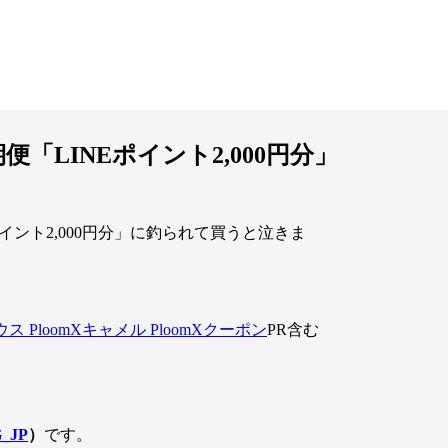
「LINEポイント2,000円分」
ビウス
PloomXキャメル
PloomXクーポン
PR含む
_JP
）
です。