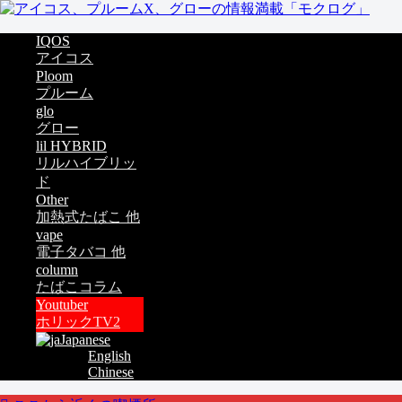
IQOS
アイコス
Ploom
プルーム
glo
グロー
lil HYBRID
リルハイブリッ
ド
Other
加熱式たばこ 他
vape
電子タバコ 他
column
たばこコラム
Youtuber
ホリックTV2
Japanese
English
Chinese