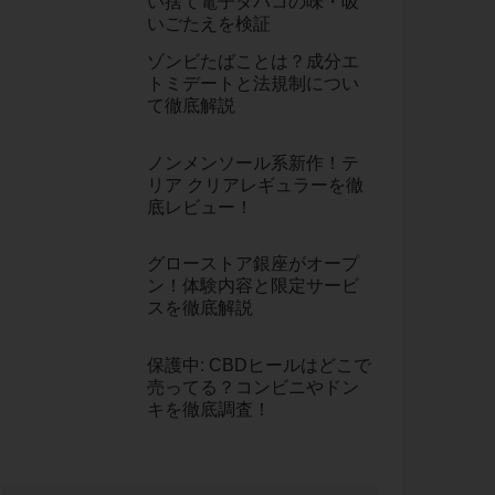
い捨て電子タバコの味・吸
いごたえを検証
ゾンビたばことは？成分エ
トミデートと法規制につい
て徹底解説
ノンメンソール系新作！テ
リア クリアレギュラーを徹
底レビュー！
グローストア銀座がオープ
ン！体験内容と限定サービ
スを徹底解説
保護中: CBDヒールはどこで
売ってる？コンビニやドン
キを徹底調査！