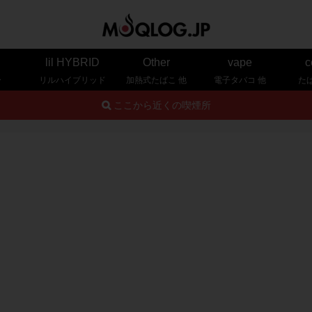
lil HYBRID
Other
vape
c
ー
リルハイブリッド
加熱式たばこ 他
電子タバコ 他
た
ここから近くの喫煙所