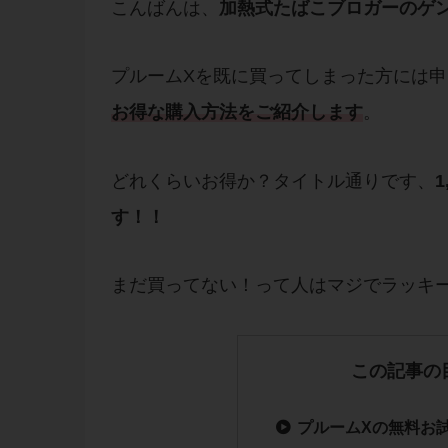
こんばんは、
加熱式たばこブロガーのゲ
プルームXを既に買ってしまった方には
お得
な
購入方法
をご
紹介
します
。
どれくらいお得か？タイトル通りです、
す！！
まだ買ってない！って人はマジでラッキ
この記事の
プルームXの無料お