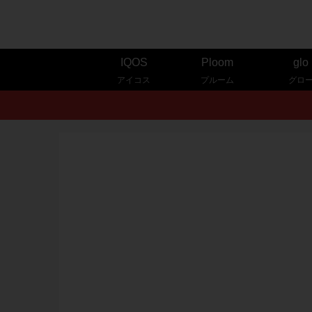
IQOS
Ploom
glo
アイコス
プルーム
グロ