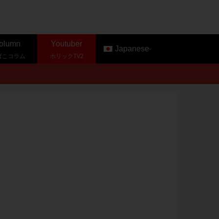
olumn
Youtuber
Japanese
ばこコラム
ホリックTV2