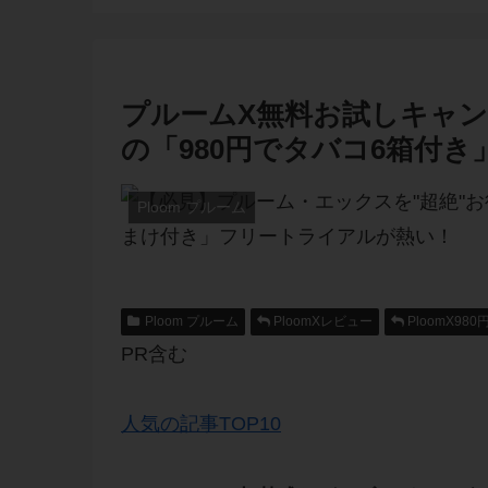
プルームX無料お試しキャン
の「980円でタバコ6箱付
Ploom プルーム
Ploom プルーム
PloomXレビュー
PloomX980
PR含む
人気の記事TOP10