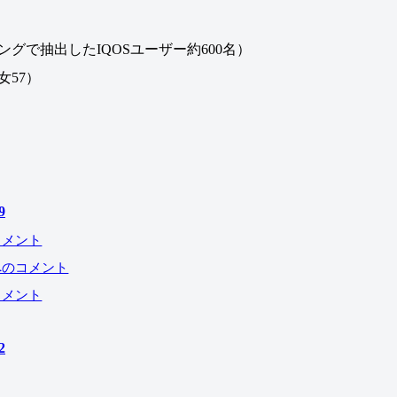
ニングで抽出したIQOSユーザー約600名）
女57
）
9
コメント
へのコメント
コメント
2