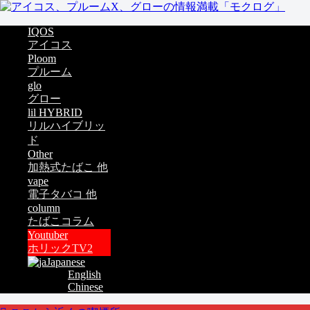
IQOS
アイコス
Ploom
プルーム
glo
グロー
lil HYBRID
リルハイブリッ
ド
Other
加熱式たばこ 他
vape
電子タバコ 他
column
たばこコラム
Youtuber
ホリックTV2
Japanese
English
Chinese