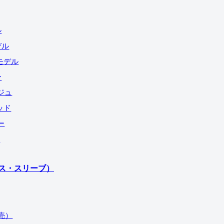
ル
モデル
23モデル
ー
ージュ
レッド
ルー
ン
ス・スリーブ）
終売）