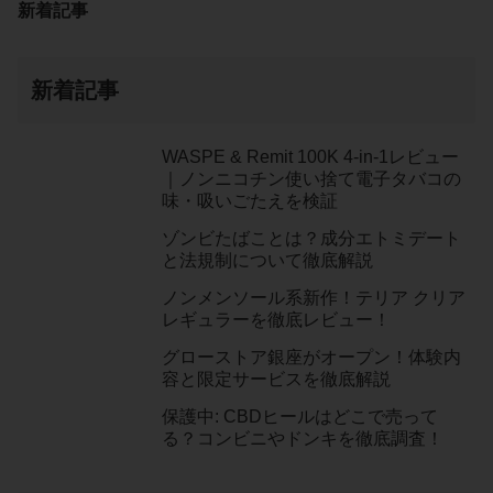
新着記事
新着記事
WASPE & Remit 100K 4-in-1レビュー
｜ノンニコチン使い捨て電子タバコの
味・吸いごたえを検証
ゾンビたばことは？成分エトミデート
と法規制について徹底解説
ノンメンソール系新作！テリア クリア
レギュラーを徹底レビュー！
グローストア銀座がオープン！体験内
容と限定サービスを徹底解説
保護中: CBDヒールはどこで売って
る？コンビニやドンキを徹底調査！