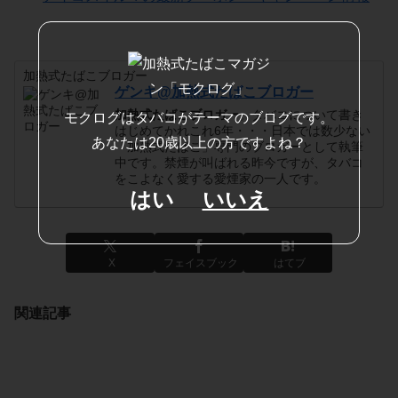
加熱式たばこブロガー
ゲンキ@加熱式たばこブロガー
加熱式たばこブロガー
。タバコについて書き
モクログはタバコがテーマのブログです。
はじめてかれこれ6年・・・日本では数少ない
あなたは20歳以上の方ですよね？
「加熱式たばこ」専門のブロガーとして執筆
中です。禁煙が叫ばれる昨今ですが、タバコ
をこよなく愛する愛煙家の一人です。
はい
いいえ
X
フェイスブック
はてブ
関連記事