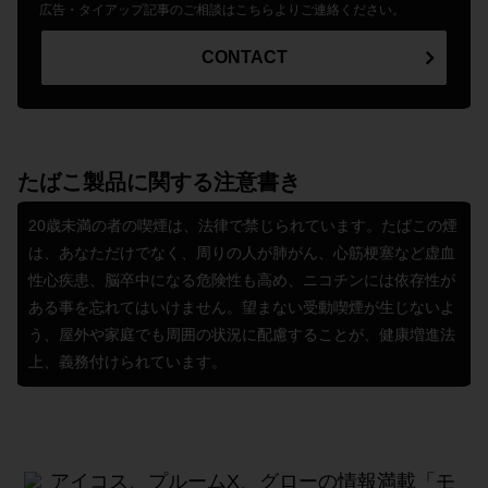
広告・タイアップ記事のご相談はこちらよりご連絡ください。
CONTACT
たばこ製品に関する注意書き
20歳未満の者の喫煙は、法律で禁じられています。たばこの煙
は、あなただけでなく、周りの人が肺がん、心筋梗塞など虚血
性心疾患、脳卒中になる危険性も高め、ニコチンには依存性が
ある事を忘れてはいけません。望まない受動喫煙が生じないよ
う、屋外や家庭でも周囲の状況に配慮することが、健康増進法
上、義務付けられています。