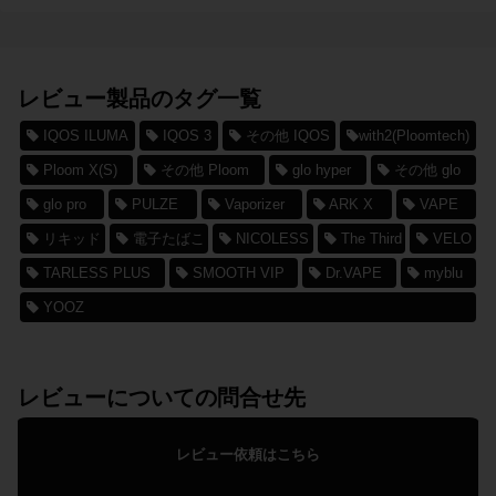
レビュー製品のタグ一覧
IQOS ILUMA
IQOS 3
その他 IQOS
with2(Ploomtech)
Ploom X(S)
その他 Ploom
glo hyper
その他 glo
glo pro
PULZE
Vaporizer
ARK X
VAPE
リキッド
電子たばこ
NICOLESS
The Third
VELO
TARLESS PLUS
SMOOTH VIP
Dr.VAPE
myblu
YOOZ
レビューについての問合せ先
レビュー依頼はこちら