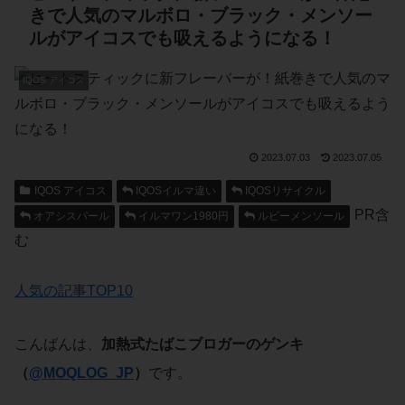
きで人気のマルボロ・ブラック・メンソー
ルがアイコスでも吸えるようになる！
IQOS アイコス
2023.07.03
2023.07.05
IQOS アイコス
IQOSイルマ違い
IQOSリサイクル
PR含
オアシスパール
イルマワン1980円
ルビーメンソール
む
人気の記事TOP10
こんばんは、
加熱式たばこブロガーのゲンキ
（
@MOQLOG_JP
）
です。