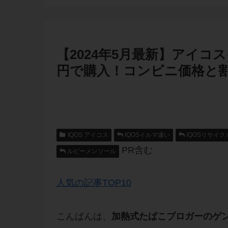
【2024年5月最新】アイコス
円で購入！コンビニ価格と
IQOS アイコス
IQOSイルマ違い
IQOSリサイク
PR含む
ルビーメンソール
人気の記事TOP10
こんばんは、
加熱式たばこブロガーのゲ