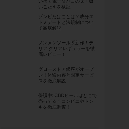
い捨て電子タバコの味・吸
いごたえを検証
ゾンビたばことは？成分エ
トミデートと法規制につい
て徹底解説
ノンメンソール系新作！テ
リア クリアレギュラーを徹
底レビュー！
グローストア銀座がオープ
ン！体験内容と限定サービ
スを徹底解説
保護中: CBDヒールはどこで
売ってる？コンビニやドン
キを徹底調査！