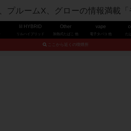
lil HYBRID
Other
vape
c
ー
リルハイブリッド
加熱式たばこ 他
電子タバコ 他
た
ここから近くの喫煙所