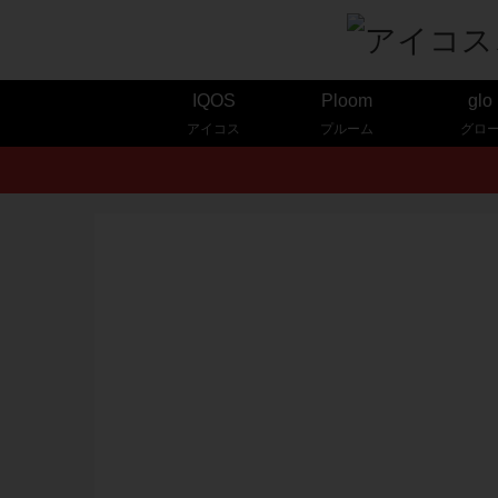
IQOS
Ploom
glo
アイコス
プルーム
グロ