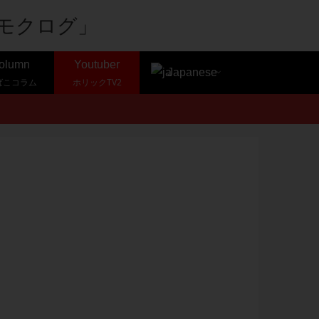
olumn
Youtuber
Japanese
ばこコラム
ホリックTV2