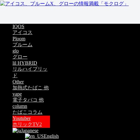
IQOS
アイコス
Ploom
プルーム
glo
グロー
lil HYBRID
リルハイブリッ
ド
Other
加熱式たばこ 他
vape
電子タバコ 他
column
たばこコラム
Youtuber
ホリックTV2
Japanese
English