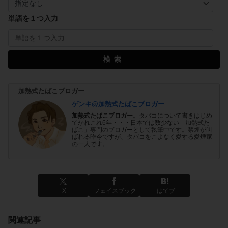
単語を１つ入力
検索
加熱式たばこブロガー
ゲンキ@加熱式たばこブロガー
加熱式たばこブロガー
。タバコについて書きはじめ
てかれこれ6年・・・日本では数少ない「加熱式た
ばこ」専門のブロガーとして執筆中です。禁煙が叫
ばれる昨今ですが、タバコをこよなく愛する愛煙家
の一人です。
X
フェイスブック
はてブ
関連記事