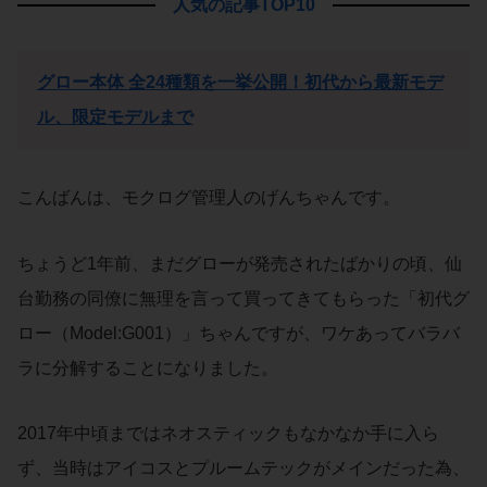
人気の記事TOP10
グロー本体 全24種類を一挙公開！初代から最新モデ
ル、限定モデルまで
こんばんは、モクログ管理人のげんちゃんです。
ちょうど1年前、まだグローが発売されたばかりの頃、仙
台勤務の同僚に無理を言って買ってきてもらった「初代グ
ロー（Model:G001）」ちゃんですが、ワケあってバラバ
ラに分解することになりました。
2017年中頃まではネオスティックもなかなか手に入ら
ず、当時はアイコスとプルームテックがメインだった為、