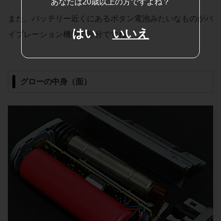
あなたは20歳以上の方ですよね？
また、バッテリー近くにあるボタン電池みたいなものがバ
はい
いいえ
イブレーション機能の部分ですね。
グローの中身（面）