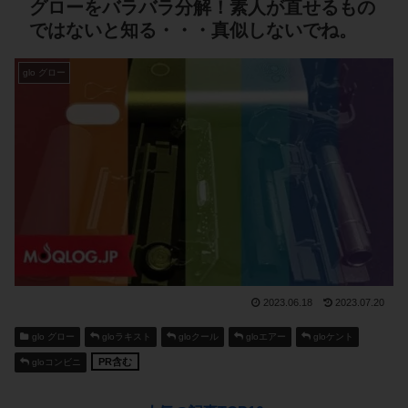
グローをバラバラ分解！素人が直せるもの
ではないと知る・・・真似しないでね。
glo グロー
2023.06.18
2023.07.20
glo グロー
gloラキスト
gloクール
gloエアー
gloケント
PR含む
gloコンビニ