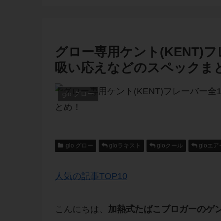
グロー専用ケント(KENT)
吸い応えなどのスペックま
glo グロー
glo グロー
gloラキスト
gloクール
gloエア
人気の記事TOP10
こんにちは、
加熱式たばこブロガーのゲ