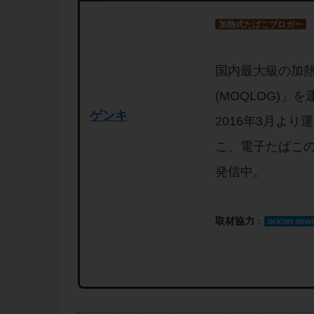
加熱式たばこブロガー
国内最大級の加
(MOQLOG)
ゲンキ
2016年3月よ
こ、電子たばこ
発信中。
取材協力
：
oricon new