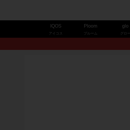
IQOS
Ploom
glo
アイコス
プルーム
グロ