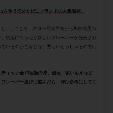
、2を争う
海外たばこブランド
の
人気銘柄
。
ドということで、グロー発売当初から加熱式用の
が、廃版になったり新しいフレーバーが発売され
っているのかご存じない方もいらっしゃるのでは
ティック全15種類の味
、
値段
、
吸い応え
など
、フレーバー選びに悩んだら、ぜひ参考にしてく