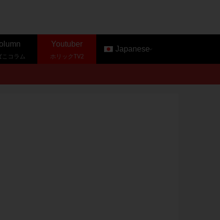
olumn
Youtuber
Japanese
ばこコラム
ホリックTV2