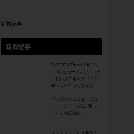
新着記事
新着記事
WASPE & Remit 100K 4-
in-1レビュー｜ノンニコチ
ン使い捨て電子タバコの
味・吸いごたえを検証
ゾンビたばことは？成分
エトミデートと法規制に
ついて徹底解説
ノンメンソール系新作！