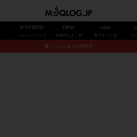
lil HYBRID
Other
vape
c
ー
リルハイブリッド
加熱式たばこ 他
電子タバコ 他
た
ここから近くの喫煙所