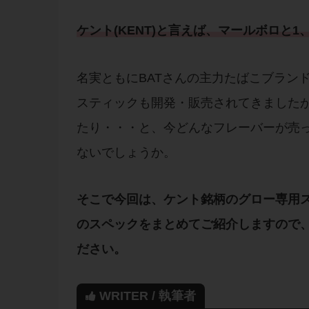
ケント
(
KENT
)と言えば、マールボロと1
名実ともにBATさんの主力たばこブラン
スティックも開発・販売されてきました
たり・・・と、今どんなフレーバーが売
ないでしょうか。
そこで今回は、
ケント銘柄のグロー専用ス
の
スペック
をまとめてご紹介しますので
ださい。
WRITER / 執筆者