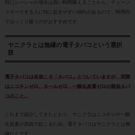
特にシーシャの場合は長い時間吸えることから、チェーン
スモークする人に特に起きやすい傾向があるので、時間内
でゆっくり吸うのがおすすめです。
ヤニクラとは無縁の電子タバコという選択
肢
電子タバコ
は名前こそ「
タバコ
」とついていますが、実際
は
ニコチンゼロ
、
タールゼロ
、
一酸化炭素ゼロ
の
疑似タバ
コ
のこと。
これまで紹介してきたとおり、ヤニクラはニコチンや一酸
化炭素が原因で起こるため、電子タバコはヤニクラとは無
縁なんです。