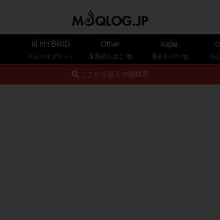
lil HYBRID
Other
vape
c
ー
リルハイブリッド
加熱式たばこ 他
電子タバコ 他
た
ここから近くの喫煙所