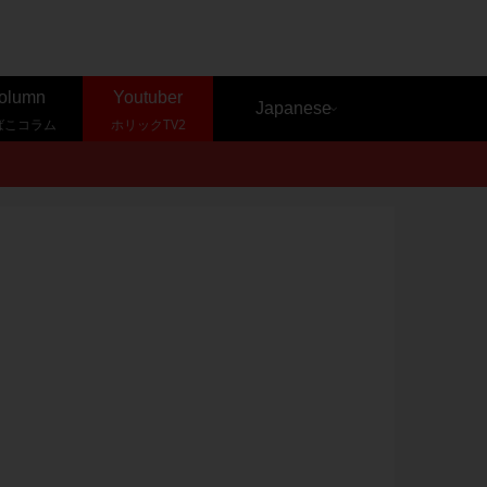
olumn
Youtuber
Japanese
ばこコラム
ホリックTV2