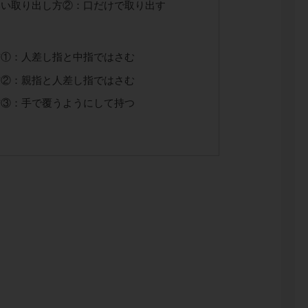
いい取り出し方②：口だけで取り出す
方①：人差し指と中指ではさむ
方②：親指と人差し指ではさむ
方③：手で覆うようにして持つ