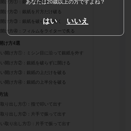
あなたは20歳以上の方ですよね？
い開け方①：銀紙を全部破る
い開け方②：銀紙を片方だけ破る
はい
いいえ
い開け方③：銀紙を破らずに開く
い開け方④：フィルムをライターで炙る
開け方4選
いい開け方①：ミシン目に沿って銀紙を外す
いい開け方②：銀紙を破らずに開ける
いい開け方③：銀紙の上だけを破る
いい開け方④：銀紙の上半分を破る
方法
い取り出し方①：指で叩いて出す
い取り出し方②：片手で振って出す
いい取り出し方①：片手で振って出す