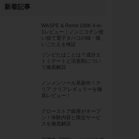
新着記事
WASPE & Remit 100K 4-in-
1レビュー｜ノンニコチン使
い捨て電子タバコの味・吸
いごたえを検証
ゾンビたばことは？成分エ
トミデートと法規制につい
て徹底解説
ノンメンソール系新作！テ
リア クリアレギュラーを徹
底レビュー！
グローストア銀座がオープ
ン！体験内容と限定サービ
スを徹底解説