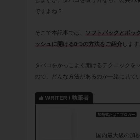
しますが、タバコを吸う方なら、公共の
ですよね？
そこで本記事では、
ソ
フトパックとボッ
ッシュに開ける8つの方法をご紹介
します
タバコをかっこよく開けるテクニックを
ので、どんな方法があるのか一緒に見て
WRITER / 執筆者
加熱式たばこブロガー
国内最大級の加