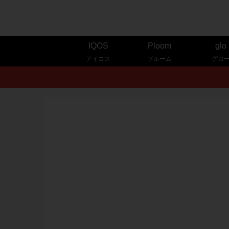
IQOS
Ploom
glo
アイコス
プルーム
グロ