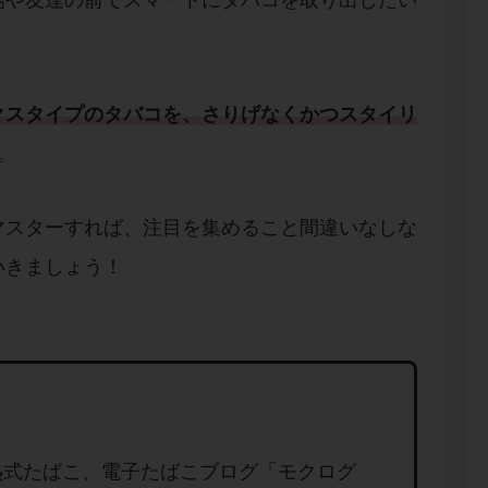
場や友達の前でスマートにタバコを取り出したい
クスタイプのタバコを、さりげなくかつスタイリ
。
マスターすれば、注目を集めること間違いなしな
いきましょう！
熱式たばこ、電子たばこブログ「モクログ