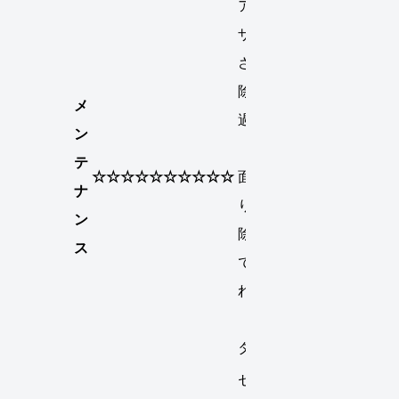
アトマイ
ザーが小
さくて掃
除が大変
メ
過ぎる
ン
（汗）、
テ
☆☆☆☆☆☆☆☆☆☆
面倒臭が
ナ
りだと掃
ン
除の時点
ス
で心が折
れそう。
（キョウ
タ）
セット内