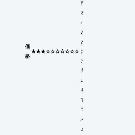
容から見
るとコス
パはいい
と思うけ
ど、単純
価
★★★☆☆☆☆☆☆☆
に値段だ
格
け見ると
高くもな
いし安く
もないで
す。（ア
ツシ）
ベースリ
キッドを