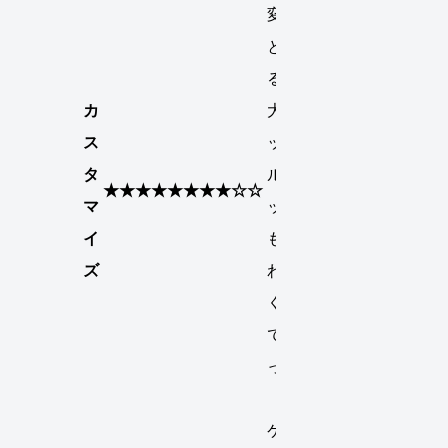
変えるこ
とが出来
るのが最
カ
大のメリ
ス
ット、プ
タ
ルームテ
★★★★★★★★☆☆
マ
ックより
イ
も数倍味
ズ
わいが濃
くなるの
で美味か
った。
（Kス
ケ）