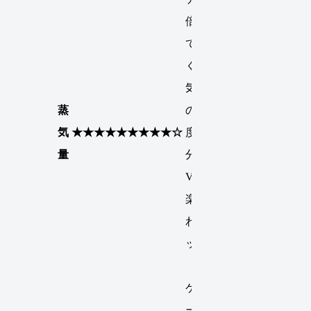
倍と言っ
ても良い
くらい蒸
気が出る
蒸
ので満足
気
★★★★★★★★★☆
度は十
量
分、
VAPEの
楽しさが
わかるセ
ット。
（Kス
ケ）