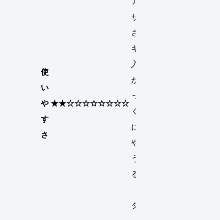
アトマイ
ザーが小
さくてリ
キッドを
入れるの
使
が大変だ
い
った、な
や
★★☆☆☆☆☆☆☆☆
くなる度
す
にこれを
さ
やると思
うと萎え
るかも。
（キョウ
タ）