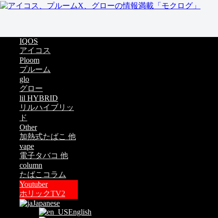
IQOS
アイコス
Ploom
プルーム
glo
グロー
lil HYBRID
リルハイブリッ
ド
Other
加熱式たばこ 他
vape
電子タバコ 他
column
たばこコラム
Youtuber
ホリックTV2
Japanese
English