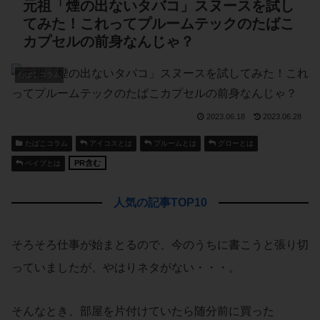
元祖「煙の出ないタバコ」スヌースを試し
てみた！これってプルームテックのたばこ
カプセルの前身なんじゃ？
たばこコラム
2023.06.18
2023.06.28
たばこコラム
アイコスとは
プルームとは
グローとは
PR含む
ベイプとは
人気の記事TOP10
そろそろ仕事が始まとるので、今のうちに書こうと張り切
っていましたが、やはりネタがない・・・。
そんなとき、部屋を片付けていたら随分前に買った