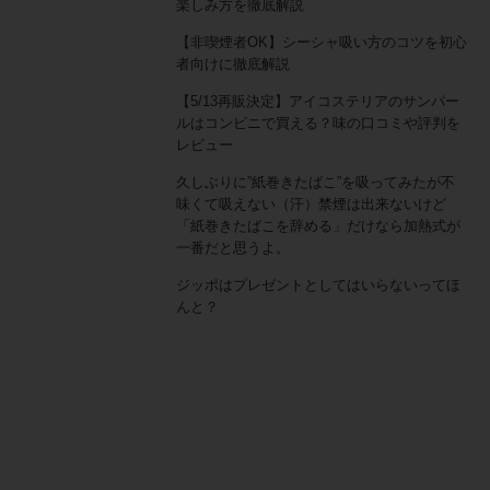
楽しみ方を徹底解説
【非喫煙者OK】シーシャ吸い方のコツを初心
者向けに徹底解説
【5/13再販決定】アイコステリアのサンパー
ルはコンビニで買える？味の口コミや評判を
レビュー
久しぶりに”紙巻きたばこ”を吸ってみたが不
味くて吸えない（汗）禁煙は出来ないけど
「紙巻きたばこを辞める」だけなら加熱式が
一番だと思うよ。
ジッポはプレゼントとしてはいらないってほ
んと？