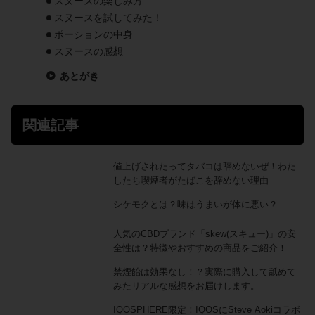
スヌースの楽しみ方
スヌースを試してみた！
ポーションの中身
スヌースの感想
あとがき
関連記事
値上げされたってタバコは辞めないぜ！わた
したち喫煙者がたばこを辞めない理由
シケモクとは？味はうまいが体に悪い？
人気のCBDブランド「skew(スキュー)」の安
全性は？特徴やおすすめの商品をご紹介！
禁煙飴は効果なし！？実際に購入して舐めて
みたリアルな感想をお届けします。
IQOSPHERE限定！IQOSにSteve Aokiコラボ