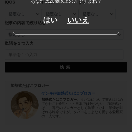
あなたは20歳以上の方ですよね？
IQOS
Ploom
glo
はい
いいえ
記事の内容で絞り込む
単語を１つ入力
検索
加熱式たばこブロガー
ゲンキ@加熱式たばこブロガー
加熱式たばこブロガー
。タバコについて書きはじめ
てかれこれ6年・・・日本では数少ない「加熱式た
ばこ」専門のブロガーとして執筆中です。禁煙が叫
ばれる昨今ですが、タバコをこよなく愛する愛煙家
の一人です。