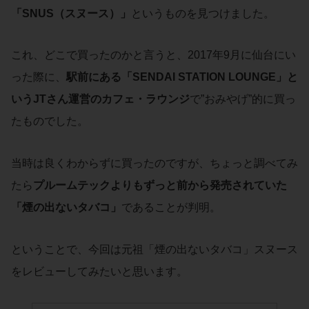
「
SNUS
（
スヌース
）」
というものを見つけました。
これ、どこで買ったのかと言うと、2017年9月に仙台にい
った際に、
駅前にある「
SENDAI STATION LOUNGE
」と
いう
JT
さん運営のカフェ・ラウンジ
で”おみやげ”的に買っ
たものでした。
当時は良くわからずに買ったのですが、ちょっと調べてみ
たら
プルームテック
よりもずっと前から発売されていた
「
煙の出ないタバコ
」
であることが判明。
ということで、今回は元祖「煙の出ないタバコ」スヌース
をレビューしてみたいと思います。