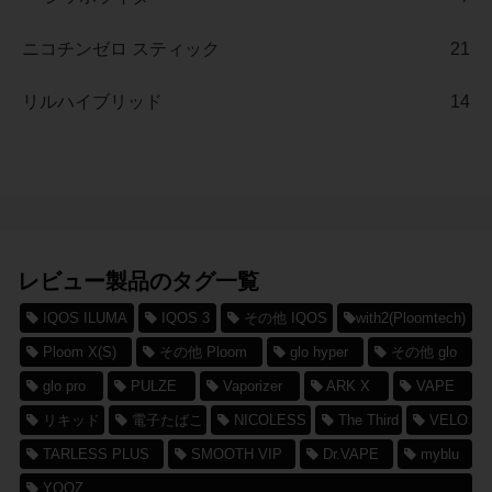
ニコチンゼロ スティック
21
リルハイブリッド
14
レビュー製品のタグ一覧
IQOS ILUMA
IQOS 3
その他 IQOS
with2(Ploomtech)
Ploom X(S)
その他 Ploom
glo hyper
その他 glo
glo pro
PULZE
Vaporizer
ARK X
VAPE
リキッド
電子たばこ
NICOLESS
The Third
VELO
TARLESS PLUS
SMOOTH VIP
Dr.VAPE
myblu
YOOZ