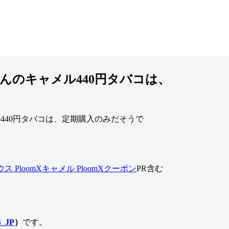
んのキャメル440円タバコは、
ビウス
PloomXキャメル
PloomXクーポン
PR含む
_JP
）
です。