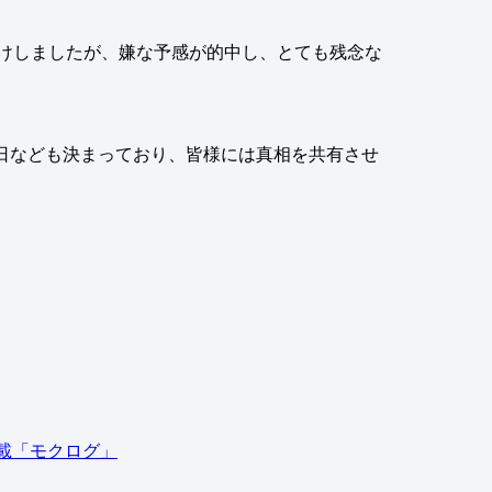
けしましたが、嫌な予感が的中し、とても残念な
日なども決まっており、皆様には真相を共有させ
。
報満載「モクログ」