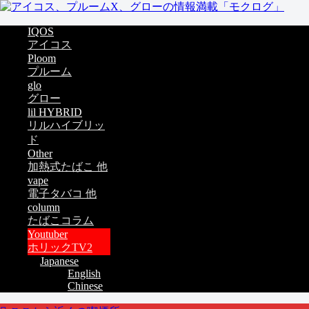
IQOS
アイコス
Ploom
プルーム
glo
グロー
lil HYBRID
リルハイブリッ
ド
Other
加熱式たばこ 他
vape
電子タバコ 他
column
たばこコラム
Youtuber
ホリックTV2
Japanese
English
Chinese