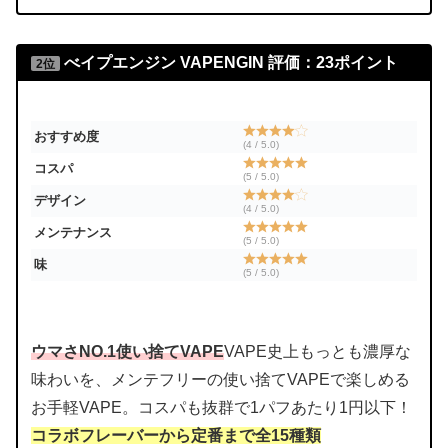
べイプエンジン
VAPENGIN
評価：23ポイント
2位
おすすめ度
(4 / 5.0)
コスパ
(5 / 5.0)
デザイン
(4 / 5.0)
メンテナンス
(5 / 5.0)
味
(5 / 5.0)
ウマさNO.1使い捨てVAPE
VAPE史上もっとも濃厚な
味わいを、メンテフリーの使い捨てVAPEで楽しめる
お手軽VAPE。コスパも抜群で1パフあたり1円以下！
コラボフレーバーから定番まで全15種類