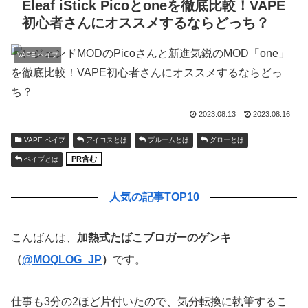
Eleaf iStick Picoとoneを徹底比較！VAPE
初心者さんにオススメするならどっち？
VAPE ベイプ
2023.08.13
2023.08.16
VAPE ベイプ
アイコスとは
プルームとは
グローとは
PR含む
ベイプとは
人気の記事TOP10
こんばんは、
加熱式たばこブロガーのゲンキ
（
@MOQLOG_JP
）
です。
仕事も3分の2ほど片付いたので、気分転換に執筆するこ