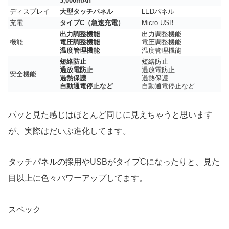
3,000mAh
ディスプレイ
大型タッチパネル
LEDパネル
充電
タイプC（急速充電）
Micro USB
出力調整機能
出力調整機能
機能
電圧調整機能
電圧調整機能
温度管理機能
温度管理機能
短絡防止
短絡防止
過放電防止
過放電防止
安全機能
過熱保護
過熱保護
自動通電停止など
自動通電停止など
パッと見た感じはほとんど同じに見えちゃうと思います
が、実際はだいぶ進化してます。
タッチパネルの採用やUSBがタイプCになったりと、見た
目以上に色々パワーアップしてます。
スペック