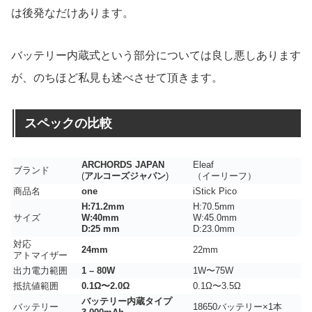
は後発なだけあります。
バッテリー内蔵式という部分については良し悪しあります
が、のちほど私見も述べさせて頂きます。
スペックの比較
ARCHORDS JAPAN
Eleaf
ブランド
(
アルコーズジャパン
)
（イーリーフ）
商品名
one
iStick Pico
H:71.2mm
H:70.5mm
サイズ
W:40mm
W:45.0mm
D:25 mm
D:23.0mm
対応
24mm
22mm
アトマイザー
出力電力範囲
1 – 80W
1W〜75W
抵抗値範囲
0.1Ω〜2.0Ω
0.1Ω〜3.5Ω
バッテリー内蔵タイプ
バッテリー
18650バッテリー×1本