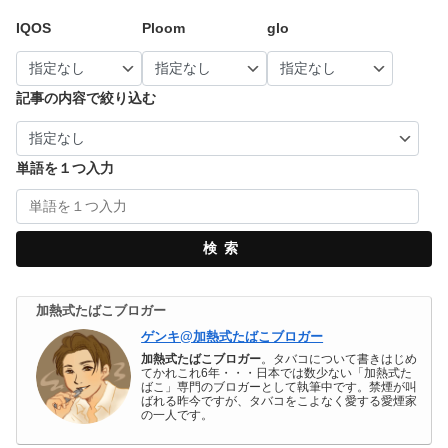
IQOS
Ploom
glo
記事の内容で絞り込む
単語を１つ入力
検索
加熱式たばこブロガー
ゲンキ@加熱式たばこブロガー
加熱式たばこブロガー
。タバコについて書きはじめ
てかれこれ6年・・・日本では数少ない「加熱式た
ばこ」専門のブロガーとして執筆中です。禁煙が叫
ばれる昨今ですが、タバコをこよなく愛する愛煙家
の一人です。