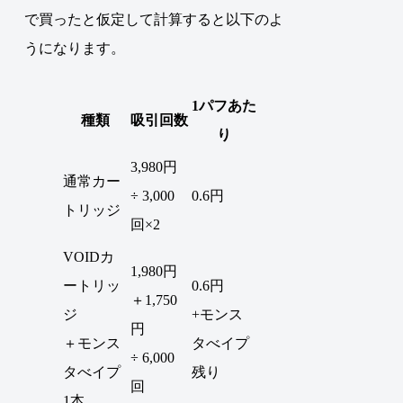
で買ったと仮定して計算すると以下のよ
うになります。
1パフあた
種類
吸引回数
り
3,980円
通常カー
÷ 3,000
0.6円
トリッジ
回×2
VOIDカ
1,980円
ートリッ
0.6円
＋1,750
ジ
+モンス
円
＋モンス
タべイプ
÷ 6,000
タべイプ
残り
回
1本