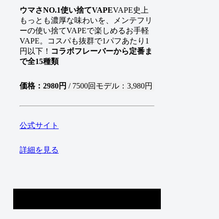
ウマさNO.1使い捨てVAPE
VAPE史上
もっとも濃厚な味わいを、メンテフリ
ーの使い捨てVAPEで楽しめるお手軽
VAPE。コスパも抜群で1パフあたり1
円以下！
コラボフレーバーから定番ま
で全15種類
価格：2980円
/ 7500回モデル：3,980円
公式サイト
詳細を見る
3位
ドクターべイプ モデル2
DR.VAPE
model 2
評価：21ポイント