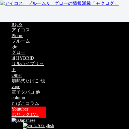
IQOS
アイコス
Ploom
プルーム
glo
グロー
lil HYBRID
リルハイブリッ
ド
Other
加熱式たばこ 他
vape
電子タバコ 他
column
たばこコラム
Youtuber
ホリックTV2
Japanese
English