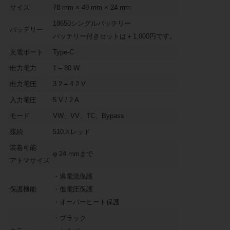
サイズ
78 mm × 49 mm × 24 mm
18650シングルバッテリー
バッテリー
バッテリー付きセットは＋1,000円です。
充電ポート
Type-C
出力電力
1 – 80 W
出力電圧
3.2 – 4.2 V
入力電圧
5 V / 2 A
モード
VW、VV、TC、Bypass
接続
510スレッド
装着可能
φ 24 mmまで
アトマサイズ
・過電流保護
保護機能
・低電圧保護
・オーバーヒート保護
・ブラック