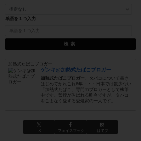
単語を１つ入力
検索
加熱式たばこブロガー
ゲンキ@加熱式たばこブロガー
加熱式たばこブロガー
。タバコについて書き
はじめてかれこれ6年・・・日本では数少ない
「加熱式たばこ」専門のブロガーとして執筆
中です。禁煙が叫ばれる昨今ですが、タバコ
をこよなく愛する愛煙家の一人です。
X
フェイスブック
はてブ