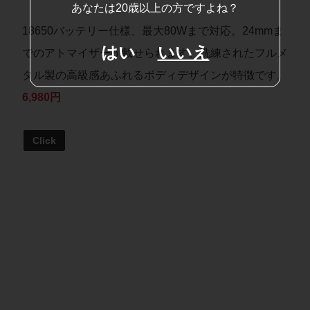
あなたは20歳以上の方ですよね？
18650バッテリー仕様、最大80Wまで対応。24mmま
はい
いいえ
でのアトマイザーが載せられます。洗練されたフルメ
タル製の高級感あふれるボディデザインが特徴です。
6,980円
Click