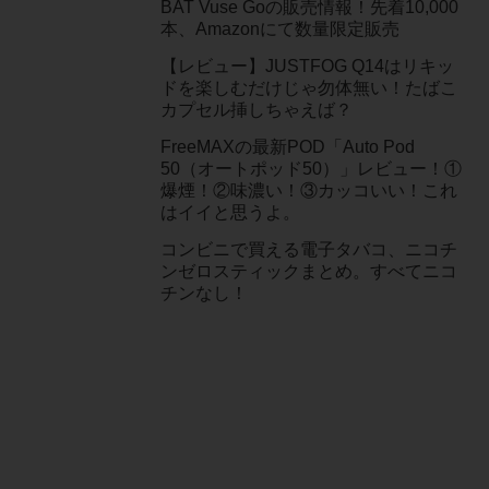
BAT Vuse Goの販売情報！先着10,000
本、Amazonにて数量限定販売
【レビュー】JUSTFOG Q14はリキッ
ドを楽しむだけじゃ勿体無い！たばこ
カプセル挿しちゃえば？
FreeMAXの最新POD「Auto Pod
50（オートポッド50）」レビュー！①
爆煙！②味濃い！③カッコいい！これ
はイイと思うよ。
コンビニで買える電子タバコ、ニコチ
ンゼロスティックまとめ。すべてニコ
チンなし！