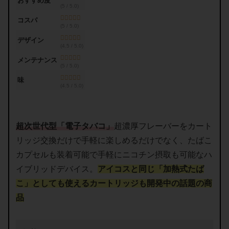
おすすめ度
(5 / 5.0)
コスパ
(5 / 5.0)
デザイン
(4.5 / 5.0)
メンテナンス
(5 / 5.0)
味
(4.5 / 5.0)
超次世代型「電子タバコ」
超濃厚フレーバーをカート
リッジ交換だけで手軽に楽しめるだけでなく、たばこ
カプセルも装着可能で手軽にニコチン摂取も可能なハ
イブリッドデバイス。
アイコスと同じ「加熱式たば
こ」としても使えるカートリッジも開発中の話題の商
品