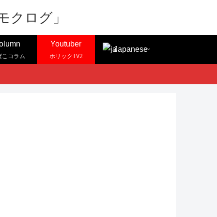
olumn
Youtuber
Japanese
ばこコラム
ホリックTV2