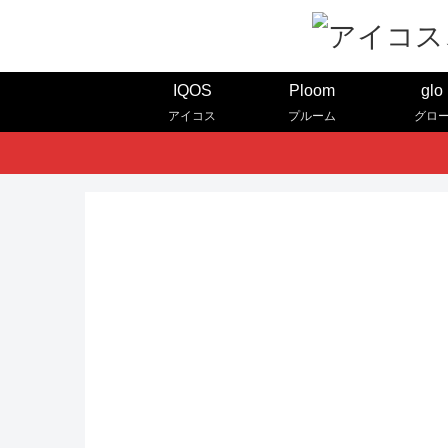
IQOS
Ploom
glo
アイコス
プルーム
グロ