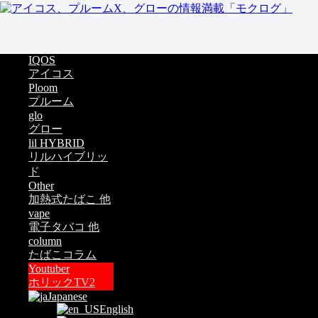
IQOS
アイコス
Ploom
プルーム
glo
グロー
lil HYBRID
リルハイブリッ
ド
Other
加熱式たばこ 他
vape
電子タバコ 他
column
たばこコラム
Youtuber
ホリックTV2
Japanese
English