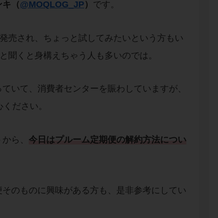
ンキ（
@MOQLOG_JP
）
です。
が発売され、ちょっと試してみたいという方もい
”と聞くと身構えちゃう人も多いのでは。
っていて、消費者センターを賑わしていますが、
心ください。
うから、
今日は
プルーム定期便
の
解約方法
につい
便そのものに興味がある方も、是非参考にしてい