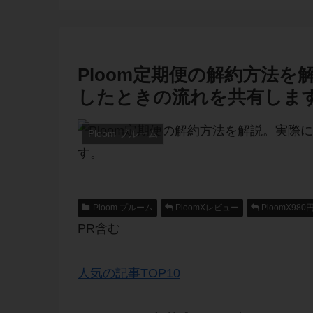
Ploom定期便の解約方法
したときの流れを共有しま
Ploom プルーム
Ploom プルーム
PloomXレビュー
PloomX980
PR含む
人気の記事TOP10