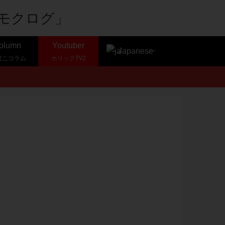
olumn
Youtuber
Japanese
ばこコラム
ホリックTV2