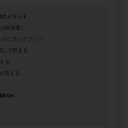
便のメリット
（2回抽選）
ルドにランクアップ
り増しで貯まる
貰える
分が貰える
約OK