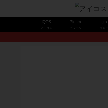
IQOS
Ploom
glo
アイコス
プルーム
グロ