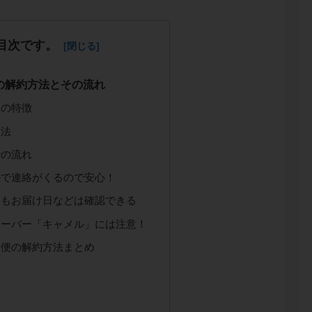
目次です。
の解約方法とその流れ
便の特徴
方法
での流れ
ルで連絡がくるので安心！
らもお届け日などは確認できる
レーバー「キャメル」には注意！
期便の解約方法まとめ