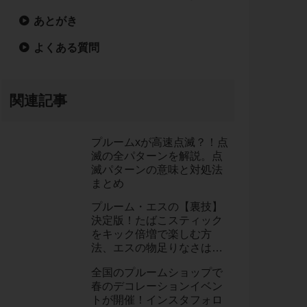
あとがき
よくある質問
関連記事
プルームxが高速点滅？！点
滅の全パターンを解説。点
滅パターンの意味と対処法
まとめ
プルーム・エスの【裏技】
決定版！たばこスティック
をキック倍増で楽しむ方
法、エスの物足りなさはホ
ッチキスが改善してくれま
全国のプルームショップで
した。
春のデコレーションイベン
トが開催！インスタフォロ