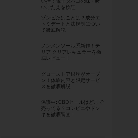
い捨て電子タバコの味・吸
いごたえを検証
ゾンビたばことは？成分エ
トミデートと法規制につい
て徹底解説
ノンメンソール系新作！テ
リア クリアレギュラーを徹
底レビュー！
グローストア銀座がオープ
ン！体験内容と限定サービ
スを徹底解説
保護中: CBDヒールはどこで
売ってる？コンビニやドン
キを徹底調査！