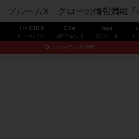
lil HYBRID
Other
vape
c
ー
リルハイブリッド
加熱式たばこ 他
電子タバコ 他
た
ここから近くの喫煙所