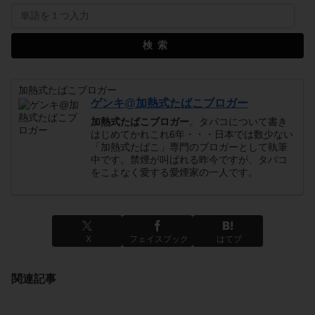
検索
加熱式たばこブロガー
ゲンキ@加熱式たばこブロガー
加熱式たばこブロガー
。タバコについて書き
はじめてかれこれ6年・・・日本では数少ない
「加熱式たばこ」専門のブロガーとして執筆
中です。禁煙が叫ばれる昨今ですが、タバコ
をこよなく愛する愛煙家の一人です。
X
フェイスブック
はてブ
関連記事