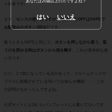
あなたは20歳以上の方ですよね？
ゃ簡単です。
はい
いいえ
まず、
センスの
使い方
ですが、電源ONとOFFはVAPEで
お馴染みのボタン3回
連打です。
吸うときもVAPEと同じで、
ボタンを押しながら吸う、吸
うのを辞める時はボタンから指を離す
、これが基本的な使
い方です。
ただ、1つ気になっている点があって、プルームテックや
プラスに搭載されている50パフお知らせ機能・・・これ
の説明がなかったんですよね。
公式サイトにも頂いたパンフレットにも書いてないです