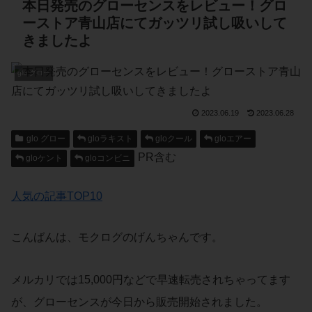
本日発売のグローセンスをレビュー！グロ
ーストア青山店にてガッツリ試し吸いして
きましたよ
glo グロー
2023.06.19
2023.06.28
glo グロー
gloラキスト
gloクール
gloエアー
PR含む
gloケント
gloコンビニ
人気の記事TOP10
こんばんは、モクログのげんちゃんです。
メルカリでは15,000円などで早速転売されちゃってます
が、グローセンスが今日から販売開始されました。