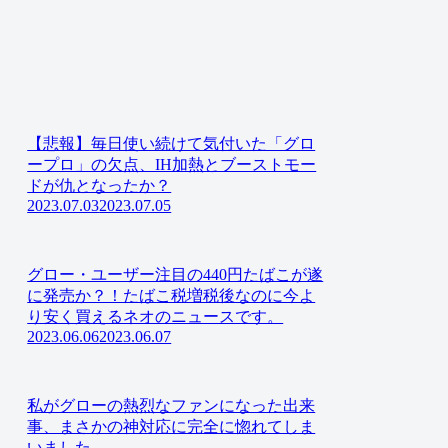
【悲報】毎日使い続けて気付いた「グロ
ープロ」の欠点、IH加熱とブーストモー
ドが仇となったか？
2023.07.03
2023.07.05
グロー・ユーザー注目の440円たばこが遂
に発売か？！たばこ税増税後なのに今よ
り安く買えるネオのニュースです。
2023.06.06
2023.06.07
私がグローの熱烈なファンになった出来
事、まさかの神対応に完全に惚れてしま
いました。