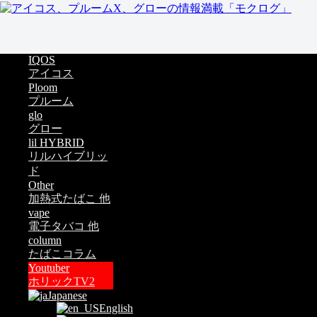
IQOS
アイコス
Ploom
プルーム
glo
グロー
lil HYBRID
リルハイブリッ
ド
Other
加熱式たばこ 他
vape
電子タバコ 他
column
たばこコラム
Youtuber
ホリックTV2
Japanese
English