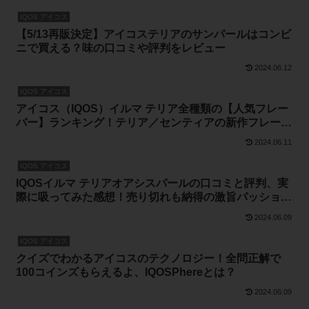
IQOS アイコス
【5/13再販決定】アイコステリアのサンパールはコンビ
ニで買える？味の口コミや評判をレビュー
2024.06.12
IQOS アイコス
アイコス（IQOS）イルマ テリア全種類の【人気フレー
バー】ランキング！テリア／センティアの新作フレーバ
ーと再販情報
2024.06.11
IQOS アイコス
IQOSイルマ テリアオアシスパールの口コミと評判、実
際に吸ってみた感想！売り切れも納得の激旨パッショ
ン・フレーバー
2024.06.09
IQOS アイコス
クイズでわかるアイコスのテクノロジー！全問正解で
100コインズもらえるよ、IQOSPhereとは？
2024.06.09