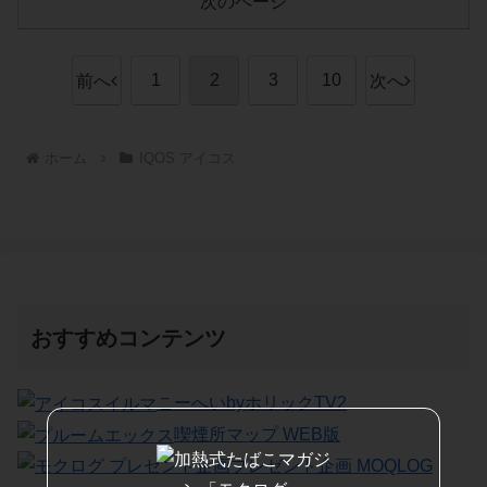
次のページ
1
2
3
10
前へ
次へ
ホーム
IQOS アイコス
おすすめコンテンツ
こーへいbyホリックTV2
喫煙所マップ WEB版
プレゼント企画 MOQLOG