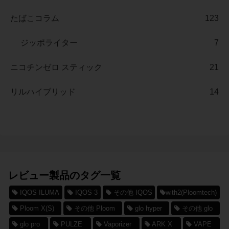
たばこコラム
123
ジッポライター
7
ニコチンゼロ スティック
21
リルハイブリッド
14
レビュー製品のタグ一覧
IQOS ILUMA
IQOS 3
その他 IQOS
with2(Ploomtech)
Ploom X(S)
その他 Ploom
glo hyper
その他 glo
glo pro
PULZE
Vaporizer
ARK X
VAPE