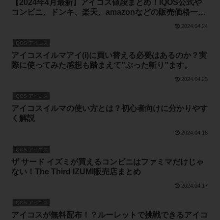
【2024年4月最新】アイコス値段まとめ！IQOS公式や
コンビニ、ドンキ、楽天、amazonなどの販売価格一
覧 アイコスイルマアイ(i)情報も
2024.04.24
IQOS アイコス
アイコスイルマアイ(i)に買い替える必要はあるのか？実
際に使ってみた感想も踏まえて”ぶった斬り”ます。
2024.04.23
IQOS アイコス
アイコスイルマの使い方とは？初心者向けに分かりやす
く解説
2024.04.18
IQOS アイコス
ザ サード イズミが買えるコンビニはファミマだけじゃ
ない！The Third IZUMI販売店まとめ
2024.04.17
IQOS アイコス
アイコスが無料配布！？ルーレットで挑戦できるアイコ