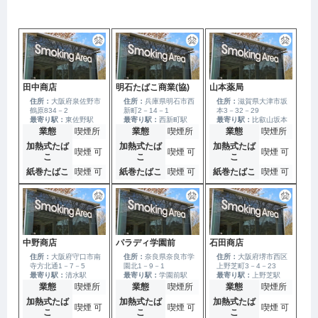
田中商店
明石たばこ商業(協)
山本薬局
住所：
大阪府泉佐野市
住所：
兵庫県明石市西
住所：
滋賀県大津市坂
鶴原834－2
新町2－14－1
本3－32－29
最寄り駅：
東佐野駅
最寄り駅：
西新町駅
最寄り駅：
比叡山坂本
駅
業態
喫煙所
業態
喫煙所
業態
喫煙所
加熱式たば
加熱式たば
加熱式たば
喫煙 可
喫煙 可
喫煙 可
こ
こ
こ
紙巻たばこ
喫煙 可
紙巻たばこ
喫煙 可
紙巻たばこ
喫煙 可
中野商店
パラディ学園前
石田商店
住所：
大阪府守口市南
住所：
奈良県奈良市学
住所：
大阪府堺市西区
寺方北通1－7－5
園北1－9－1
上野芝町3－4－23
最寄り駅：
清水駅
最寄り駅：
学園前駅
最寄り駅：
上野芝駅
業態
喫煙所
業態
喫煙所
業態
喫煙所
加熱式たば
加熱式たば
加熱式たば
喫煙 可
喫煙 可
喫煙 可
こ
こ
こ