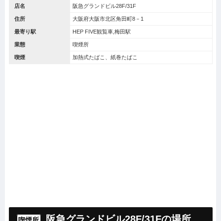
店名
阪急グランドビル28F/31F
住所
大阪府大阪市北区角田町8－1
最寄り駅
HEP FIVE観覧車,梅田駅
業態
喫煙所
喫煙
加熱式たばこ、紙巻たばこ
阪急グランドビル28F/31Fの場所
喫煙所