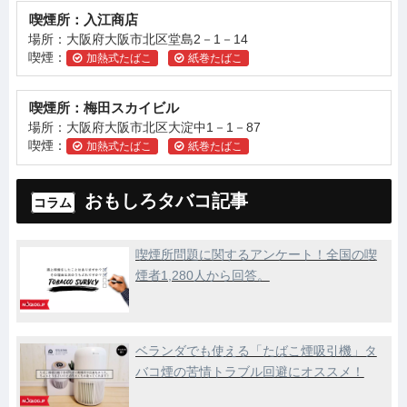
喫煙所：入江商店
場所：大阪府大阪市北区堂島2－1－14
喫煙：
加熱式たばこ
紙巻たばこ
喫煙所：梅田スカイビル
場所：大阪府大阪市北区大淀中1－1－87
喫煙：
加熱式たばこ
紙巻たばこ
おもしろタバコ記事
コラム
喫煙所問題に関するアンケート！全国の喫
煙者1,280人から回答。
ベランダでも使える「たばこ煙吸引機」タ
バコ煙の苦情トラブル回避にオススメ！