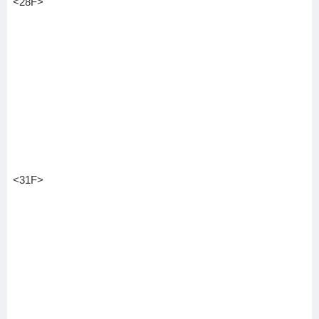
<28F>
<31F>